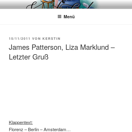
Zum
WÖRTERKATZE
Von Büchern erzählen
Inhalt
Menü
springen
VERÖFFENTLICHT
15/11/2011
VON
KERSTIN
AM
James Patterson, Liza Marklund –
Letzter Gruß
Klappentext:
Florenz – Berlin – Amsterdam…