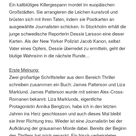
Ein kaltblütiges Killergespann mordet im euopäischen
Großstädten. Sie arrangieren die Leichen kunstvoll und
brüsten sich mit ihren Taten, indem sie Postkarten an
ausgewählte Journalisten schicken. In Stockholm erhält die
junge schwedische Reporterin Dessie Larsson eine dieser
Karten. Als der New Yorker Polizist Jacob Kanon, selbst
Vater eines Opfers, Dessie überredet zu ermitteln, geht der
blutige Wahnsinn in die nächste Runde…
Erste Meinung:
Zwei großartige Schriftsteller aus dem Bereich Thriller
schreiben zusammen ein Buch: James Patterson und Liza
Marklund. James Patterson wurde mit seinen Alex-Cross-
Romanen bekannt. Liza Marklunds, eigentliche
Protagonistin Annika Bengtzon, habe ich in den letzten
Jahren ins Herz geschlossen und auch dieses Mal bleibt
sie ihrer Richtung treu. Wieder ist eine Journalistin bei der
Aufklärung der grausamen Morde dabei. Bereits der Beginn
des Thrillers hat mich gepackt. Ein frisch verheiratetes