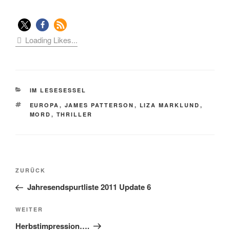
Loading Likes...
KATEGORIEN
IM LESESESSEL
SCHLAGWÖRTER
EUROPA
,
JAMES PATTERSON
,
LIZA MARKLUND
,
MORD
,
THRILLER
Beitragsnavigation
Vorheriger
ZURÜCK
Beitrag
Jahresendspurtliste 2011 Update 6
Nächster
WEITER
Beitrag
Herbstimpression….