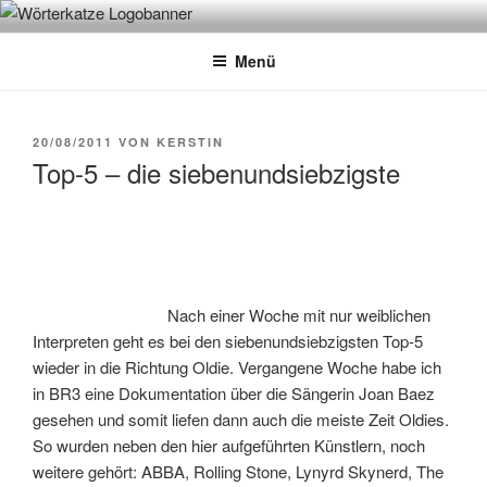
Zum
WÖRTERKATZE
Von Büchern erzählen
Inhalt
Menü
springen
VERÖFFENTLICHT
20/08/2011
VON
KERSTIN
AM
Top-5 – die siebenundsiebzigste
Nach einer Woche mit nur weiblichen
Interpreten geht es bei den siebenundsiebzigsten Top-5
wieder in die Richtung Oldie. Vergangene Woche habe ich
in BR3 eine Dokumentation über die Sängerin Joan Baez
gesehen und somit liefen dann auch die meiste Zeit Oldies.
So wurden neben den hier aufgeführten Künstlern, noch
weitere gehört: ABBA, Rolling Stone, Lynyrd Skynerd, The