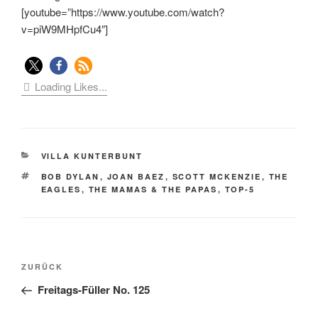
[youtube=”https://www.youtube.com/watch?
v=piW9MHpfCu4″]
Loading Likes...
KATEGORIEN
VILLA KUNTERBUNT
SCHLAGWÖRTER
BOB DYLAN
,
JOAN BAEZ
,
SCOTT MCKENZIE
,
THE
EAGLES
,
THE MAMAS & THE PAPAS
,
TOP-5
Beitragsnavigation
Vorheriger
ZURÜCK
Beitrag
Freitags-Füller No. 125