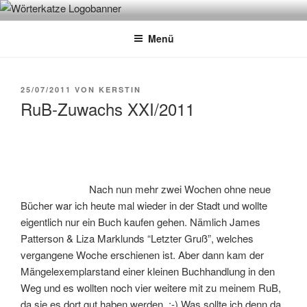
Zum
WÖRTERKATZE
Von Büchern erzählen
Inhalt
Menü
springen
VERÖFFENTLICHT
25/07/2011
VON
KERSTIN
AM
RuB-Zuwachs XXI/2011
Nach nun mehr zwei Wochen ohne neue
Bücher war ich heute mal wieder in der Stadt und wollte
eigentlich nur ein Buch kaufen gehen. Nämlich James
Patterson & Liza Marklunds “Letzter Gruß”, welches
vergangene Woche erschienen ist. Aber dann kam der
Mängelexemplarstand einer kleinen Buchhandlung in den
Weg und es wollten noch vier weitere mit zu meinem RuB,
da sie es dort gut haben werden. :-) Was sollte ich denn da