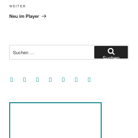
Nächster
WEITER
Beitrag
Neu im Player
Suche
nach:
Suchen
facebook
soundcloud
twitter
mastodon
instagram
threads
goodreads