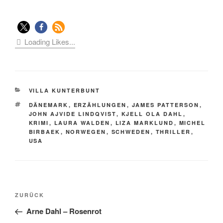
Loading Likes...
KATEGORIEN
VILLA KUNTERBUNT
SCHLAGWÖRTER
DÄNEMARK
,
ERZÄHLUNGEN
,
JAMES PATTERSON
,
JOHN AJVIDE LINDQVIST
,
KJELL OLA DAHL
,
KRIMI
,
LAURA WALDEN
,
LIZA MARKLUND
,
MICHEL
BIRBAEK
,
NORWEGEN
,
SCHWEDEN
,
THRILLER
,
USA
Beitragsnavigation
Vorheriger
ZURÜCK
Beitrag
Arne Dahl – Rosenrot