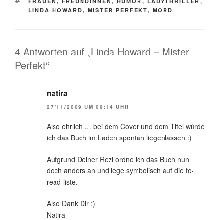
SCHLAGWÖRTER
FRAUEN
,
FREUNDINNEN
,
HUMOR
,
LADYTHRILLER
,
LINDA HOWARD
,
MISTER PERFEKT
,
MORD
4 Antworten auf „Linda Howard – Mister
Perfekt“
natira
27/11/2009 UM 09:14 UHR
Also ehrlich … bei dem Cover und dem Titel würde
ich das Buch im Laden spontan liegenlassen :)
Aufgrund Deiner Rezi ordne ich das Buch nun
doch anders an und lege symbolisch auf die to-
read-liste.
Also Dank Dir :)
Natira