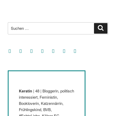
Suche
Suche
nach:
facebook
soundcloud
twitter
mastodon
instagram
threads
goodreads
Kerstin
| 48 | Bloggerin, politisch
interessiert, Feministin,
Bookloverin, Katzennärrin,
Frühlingskind, BVB,
#EchteLiebe, Kölner EC,