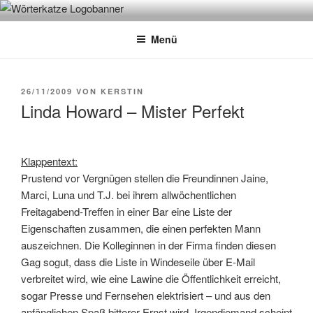
Zum
WÖRTERKATZE
Von Büchern erzählen
Inhalt
Menü
springen
VERÖFFENTLICHT
26/11/2009
VON
KERSTIN
AM
Linda Howard – Mister Perfekt
Klappentext:
Prustend vor Vergnügen stellen die Freundinnen Jaine,
Marci, Luna und T.J. bei ihrem allwöchentlichen
Freitagabend-Treffen in einer Bar eine Liste der
Eigenschaften zusammen, die einen perfekten Mann
auszeichnen. Die Kolleginnen in der Firma finden diesen
Gag sogut, dass die Liste in Windeseile über E-Mail
verbreitet wird, wie eine Lawine die Öffentlichkeit erreicht,
sogar Presse und Fernsehen elektrisiert – und aus den
anfänglichen Spaß bitterer Ernst wird. Irgendjemand scheint