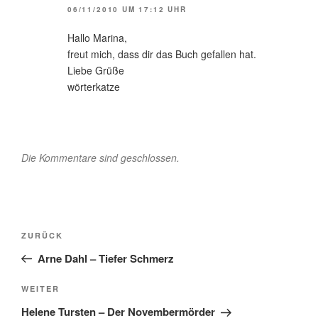
06/11/2010 UM 17:12 UHR
Hallo Marina,
freut mich, dass dir das Buch gefallen hat.
Liebe Grüße
wörterkatze
Die Kommentare sind geschlossen.
Beitragsnavigation
Vorheriger
ZURÜCK
Beitrag
Arne Dahl – Tiefer Schmerz
Nächster
WEITER
Beitrag
Helene Tursten – Der Novembermörder