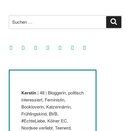
Beiträge
Suche
Suche
nach:
facebook
soundcloud
twitter
mastodon
instagram
threads
goodreads
Kerstin
| 48 | Bloggerin, politisch
interessiert, Feministin,
Bookloverin, Katzennärrin,
Frühlingskind, BVB,
#EchteLiebe, Kölner EC,
Nordsee verliebt, Teenerd,