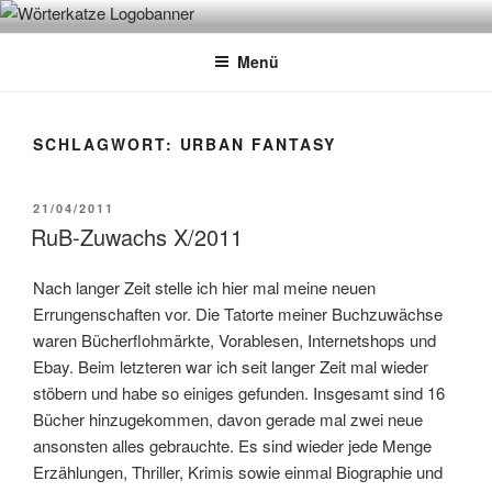
Zum
WÖRTERKATZE
Von Büchern erzählen
Inhalt
Menü
springen
SCHLAGWORT:
URBAN FANTASY
VERÖFFENTLICHT
21/04/2011
AM
RuB-Zuwachs X/2011
Nach langer Zeit stelle ich hier mal meine neuen
Errungenschaften vor. Die Tatorte meiner Buchzuwächse
waren Bücherflohmärkte, Vorablesen, Internetshops und
Ebay. Beim letzteren war ich seit langer Zeit mal wieder
stöbern und habe so einiges gefunden. Insgesamt sind 16
Bücher hinzugekommen, davon gerade mal zwei neue
ansonsten alles gebrauchte. Es sind wieder jede Menge
Erzählungen, Thriller, Krimis sowie einmal Biographie und