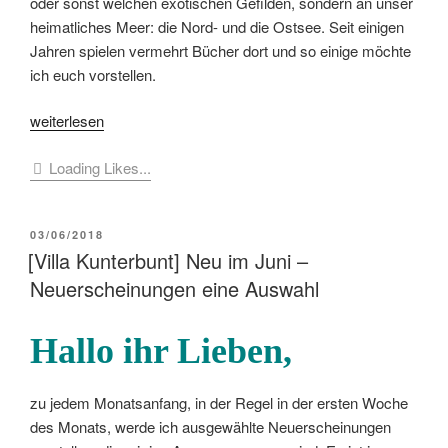
oder sonst welchen exotischen Gefilden, sondern an unser
heimatliches Meer: die Nord- und die Ostsee. Seit einigen
Jahren spielen vermehrt Bücher dort und so einige möchte
ich euch vorstellen.
„[Buchmomente]
weiterlesen
#Büchersommer
Loading Likes...
–
Pack
die
VERÖFFENTLICHT
03/06/2018
Gummistiefel
AM
[Villa Kunterbunt] Neu im Juni –
ein“
Neuerscheinungen eine Auswahl
Hallo ihr Lieben,
zu jedem Monatsanfang, in der Regel in der ersten Woche
des Monats, werde ich ausgewählte Neuerscheinungen