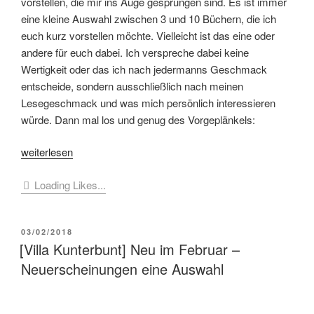
vorstellen, die mir ins Auge gesprungen sind. Es ist immer
eine kleine Auswahl zwischen 3 und 10 Büchern, die ich
euch kurz vorstellen möchte. Vielleicht ist das eine oder
andere für euch dabei. Ich verspreche dabei keine
Wertigkeit oder das ich nach jedermanns Geschmack
entscheide, sondern ausschließlich nach meinen
Lesegeschmack und was mich persönlich interessieren
würde. Dann mal los und genug des Vorgeplänkels:
„[Villa
weiterlesen
Kunterbunt]
Loading Likes...
Neu
im
Juni
VERÖFFENTLICHT
03/02/2018
–
AM
[Villa Kunterbunt] Neu im Februar –
Neuerscheinungen
Neuerscheinungen eine Auswahl
eine
Auswahl“