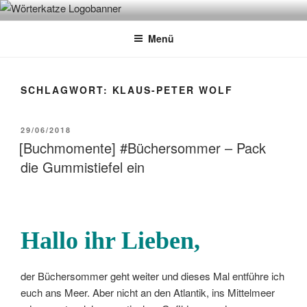
Zum
WÖRTERKATZE
Von Büchern erzählen
Inhalt
Menü
springen
SCHLAGWORT:
KLAUS-PETER WOLF
VERÖFFENTLICHT
29/06/2018
AM
[Buchmomente] #Büchersommer – Pack
die Gummistiefel ein
Hallo ihr Lieben,
der Büchersommer geht weiter und dieses Mal entführe ich
euch ans Meer. Aber nicht an den Atlantik, ins Mittelmeer