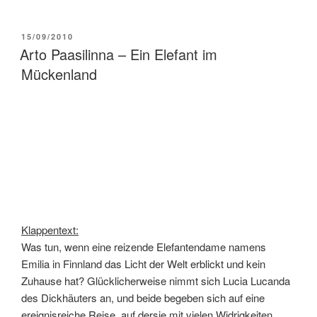
VERÖFFENTLICHT
15/09/2010
AM
Arto Paasilinna – Ein Elefant im
Mückenland
Klappentext:
Was tun, wenn eine reizende Elefantendame namens
Emilia in Finnland das Licht der Welt erblickt und kein
Zuhause hat? Glücklicherweise nimmt sich Lucia Lucanda
des Dickhäuters an, und beide begeben sich auf eine
ereignisreiche Reise, auf dersie mit vielen Widrigkeiten