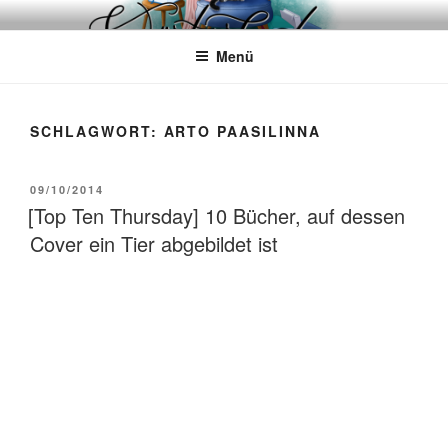
Zum
WÖRTERKATZE
Von Büchern erzählen
Inhalt
Menü
springen
SCHLAGWORT:
ARTO PAASILINNA
VERÖFFENTLICHT
09/10/2014
AM
[Top Ten Thursday] 10 Bücher, auf dessen
Cover ein Tier abgebildet ist