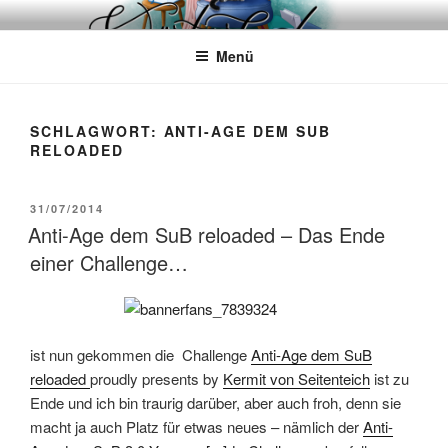
Zum
WÖRTERKATZE
Von Büchern erzählen
Inhalt
Menü
springen
SCHLAGWORT:
ANTI-AGE DEM SUB
RELOADED
VERÖFFENTLICHT
31/07/2014
AM
Anti-Age dem SuB reloaded – Das Ende
einer Challenge…
ist nun gekommen die Challenge
Anti-Age dem SuB
reloaded
proudly presents by
Kermit von Seitenteich
ist zu
Ende und ich bin traurig darüber, aber auch froh, denn sie
macht ja auch Platz für etwas neues – nämlich der
Anti-