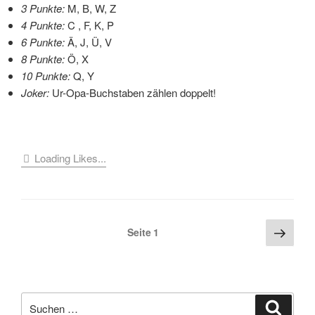
3 Punkte:
M, B, W, Z
4 Punkte:
C , F, K, P
6 Punkte:
Ä, J, Ü, V
8 Punkte:
Ö, X
10 Punkte:
Q, Y
Joker:
Ur-Opa-Buchstaben zählen doppelt!
Loading Likes...
Seitennummerierung
Näch
Seite
1
Seite
der
Beiträge
Suche
Suche