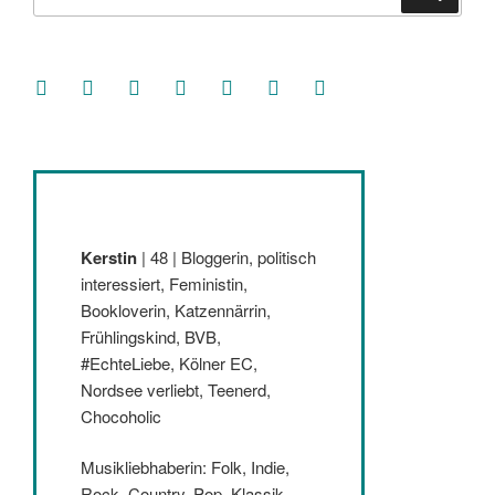
nach:
facebook
soundcloud
twitter
mastodon
instagram
threads
goodreads
Kerstin
| 48 | Bloggerin, politisch
interessiert, Feministin,
Bookloverin, Katzennärrin,
Frühlingskind, BVB,
#EchteLiebe, Kölner EC,
Nordsee verliebt, Teenerd,
Chocoholic
Musikliebhaberin: Folk, Indie,
Rock, Country, Pop, Klassik