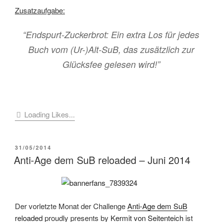
Zusatzaufgabe:
“Endspurt-Zuckerbrot: Ein extra Los für jedes
Buch vom (Ur-)Alt-SuB, das zusätzlich zur
Glücksfee gelesen wird!”
Loading Likes...
VERÖFFENTLICHT
31/05/2014
AM
Anti-Age dem SuB reloaded – Juni 2014
Der vorletzte Monat der Challenge
Anti-Age dem SuB
reloaded
proudly presents by
Kermit von Seitenteich
ist