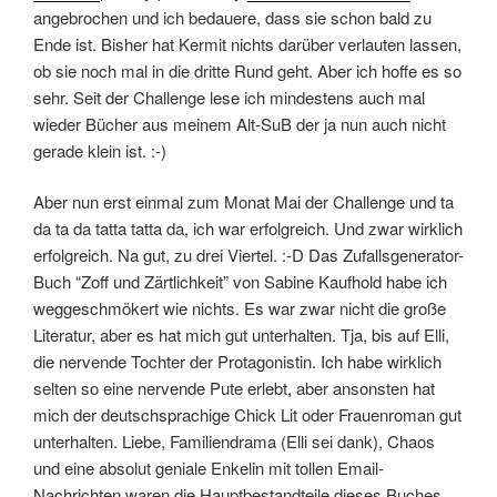
angebrochen und ich bedauere, dass sie schon bald zu
Ende ist. Bisher hat Kermit nichts darüber verlauten lassen,
ob sie noch mal in die dritte Rund geht. Aber ich hoffe es so
sehr. Seit der Challenge lese ich mindestens auch mal
wieder Bücher aus meinem Alt-SuB der ja nun auch nicht
gerade klein ist. :-)
Aber nun erst einmal zum Monat Mai der Challenge und ta
da ta da tatta tatta da, ich war erfolgreich. Und zwar wirklich
erfolgreich. Na gut, zu drei Viertel. :-D Das Zufallsgenerator-
Buch “Zoff und Zärtlichkeit” von Sabine Kaufhold habe ich
weggeschmökert wie nichts. Es war zwar nicht die große
Literatur, aber es hat mich gut unterhalten. Tja, bis auf Elli,
die nervende Tochter der Protagonistin. Ich habe wirklich
selten so eine nervende Pute erlebt, aber ansonsten hat
mich der deutschsprachige Chick Lit oder Frauenroman gut
unterhalten. Liebe, Familiendrama (Elli sei dank), Chaos
und eine absolut geniale Enkelin mit tollen Email-
Nachrichten waren die Hauptbestandteile dieses Buches.