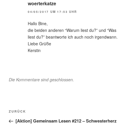
woerterkatze
04/05/2017 UM 17:53 UHR
Hallo Bine,
die beiden anderen “Warum liest du?” und “Was
liest du?” beantworte ich auch noch irgendwann.
Liebe Grüße
Kerstin
Die Kommentare sind geschlossen.
Beitragsnavigation
Vorheriger
ZURÜCK
Beitrag
[Aktion] Gemeinsam Lesen #212 – Schwesterherz