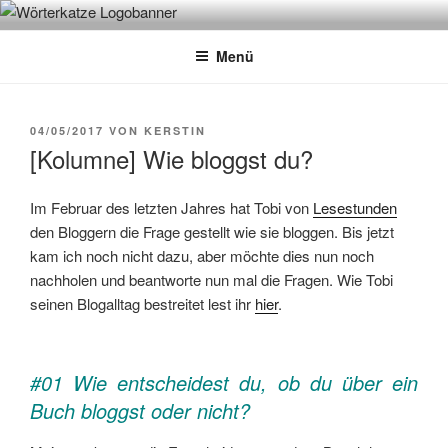
Zum
WÖRTERKATZE
Von Büchern erzählen
Inhalt
Menü
springen
VERÖFFENTLICHT
04/05/2017
VON
KERSTIN
AM
[Kolumne] Wie bloggst du?
Im Februar des letzten Jahres hat Tobi von
Lesestunden
den Bloggern die Frage gestellt wie sie bloggen. Bis jetzt
kam ich noch nicht dazu, aber möchte dies nun noch
nachholen und beantworte nun mal die Fragen. Wie Tobi
seinen Blogalltag bestreitet lest ihr
hier
.
#01 Wie entscheidest du, ob du über ein
Buch bloggst oder nicht?