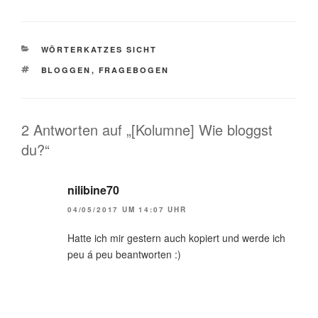
KATEGORIEN
WÖRTERKATZES SICHT
SCHLAGWÖRTER
BLOGGEN
,
FRAGEBOGEN
2 Antworten auf „[Kolumne] Wie bloggst
du?“
nilibine70
04/05/2017 UM 14:07 UHR
Hatte ich mir gestern auch kopiert und werde ich
peu á peu beantworten :)