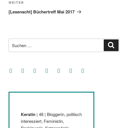
Nächster
WEITER
Beitrag
[Lesenacht] Büchertreff Mai 2017
Suche
Suche
nach:
facebook
soundcloud
twitter
mastodon
instagram
threads
goodreads
Kerstin
| 48 | Bloggerin, politisch
interessiert, Feministin,
Bookloverin, Katzennärrin,