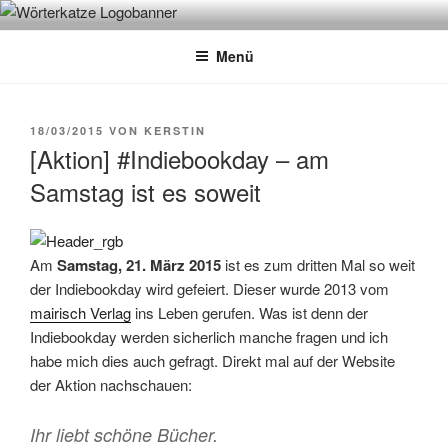
Zum
WÖRTERKATZE
Von Büchern erzählen
Inhalt
Menü
springen
VERÖFFENTLICHT
18/03/2015
VON
KERSTIN
AM
[Aktion] #Indiebookday – am
Samstag ist es soweit
Am
Samstag, 21. März 2015
ist es zum dritten Mal so weit
der Indiebookday wird gefeiert. Dieser wurde 2013 vom
mairisch Verlag
ins Leben gerufen. Was ist denn der
Indiebookday werden sicherlich manche fragen und ich
habe mich dies auch gefragt. Direkt mal auf der Website
der Aktion nachschauen:
Ihr liebt schöne Bücher.