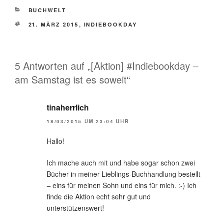
KATEGORIEN
BUCHWELT
SCHLAGWÖRTER
21. MÄRZ 2015
,
INDIEBOOKDAY
5 Antworten auf „[Aktion] #Indiebookday –
am Samstag ist es soweit“
tinaherrlich
18/03/2015 UM 23:04 UHR
Hallo!
Ich mache auch mit und habe sogar schon zwei
Bücher in meiner Lieblings-Buchhandlung bestellt
– eins für meinen Sohn und eins für mich. :-) Ich
finde die Aktion echt sehr gut und
unterstützenswert!