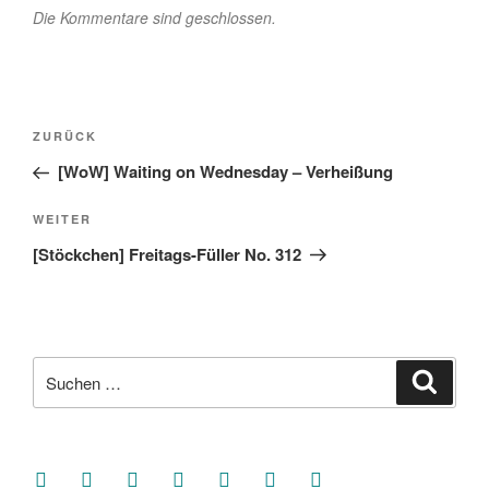
Die Kommentare sind geschlossen.
Beitragsnavigation
Vorheriger
ZURÜCK
Beitrag
[WoW] Waiting on Wednesday – Verheißung
Nächster
WEITER
Beitrag
[Stöckchen] Freitags-Füller No. 312
Suche
Suche
nach:
facebook
soundcloud
twitter
mastodon
instagram
threads
goodreads