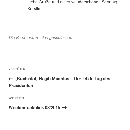
Liebe Grüße und einen wunderschönen Sonntag
Kerstin
Die Kommentare sind geschlossen.
Beitragsnavigation
Vorheriger
ZURÜCK
Beitrag
[Buchzitat] Nagib Machfus – Der letzte Tag des
Präsidenten
Nächster
WEITER
Beitrag
Wochenrückblick 08/2015