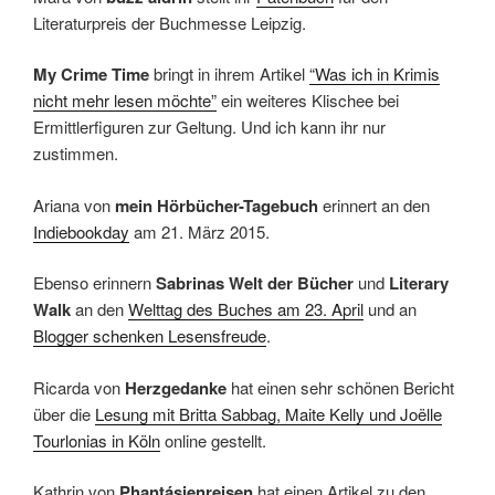
Literaturpreis der Buchmesse Leipzig.
My Crime Time
bringt in ihrem Artikel
“Was ich in Krimis
nicht mehr lesen möchte”
ein weiteres Klischee bei
Ermittlerfiguren zur Geltung. Und ich kann ihr nur
zustimmen.
Ariana von
mein Hörbücher-Tagebuch
erinnert an den
Indiebookday
am 21. März 2015.
Ebenso erinnern
Sabrinas Welt der Bücher
und
Literary
Walk
an den
Welttag des Buches am 23. April
und an
Blogger schenken Lesensfreude
.
Ricarda von
Herzgedanke
hat einen sehr schönen Bericht
über die
Lesung mit Britta Sabbag, Maite Kelly und Joëlle
Tourlonias in Köln
online gestellt.
Kathrin von
Phantásienreisen
hat einen Artikel zu den