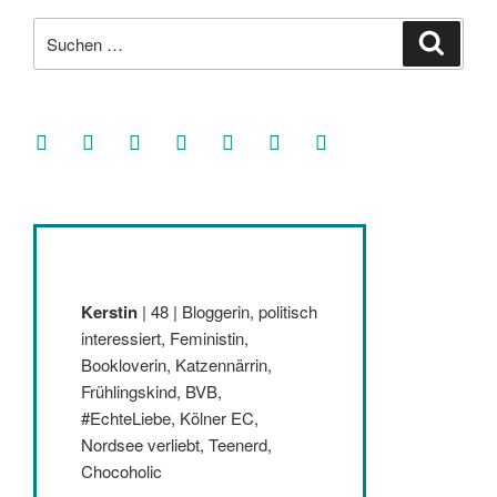
Suche
Suche
nach:
facebook
soundcloud
twitter
mastodon
instagram
threads
goodreads
Kerstin
| 48 | Bloggerin, politisch
interessiert, Feministin,
Bookloverin, Katzennärrin,
Frühlingskind, BVB,
#EchteLiebe, Kölner EC,
Nordsee verliebt, Teenerd,
Chocoholic