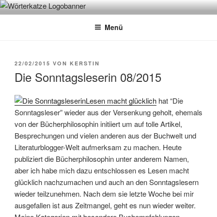
Zum
WÖRTERKATZE
Von Büchern erzählen
Inhalt
Menü
springen
VERÖFFENTLICHT
22/02/2015
VON
KERSTIN
AM
Die Sonntagsleserin 08/2015
Lesen macht glücklich
hat “Die
Sonntagsleser” wieder aus der Versenkung geholt, ehemals
von der Bücherphilosophin initiiert um auf tolle Artikel,
Besprechungen und vielen anderen aus der Buchwelt und
Literaturblogger-Welt aufmerksam zu machen. Heute
publiziert die Bücherphilosophin unter anderem Namen,
aber ich habe mich dazu entschlossen es Lesen macht
glücklich nachzumachen und auch an den Sonntagslesern
wieder teilzunehmen. Nach dem sie letzte Woche bei mir
ausgefallen ist aus Zeitmangel, geht es nun wieder weiter.
Meine Kategorien mit besondere Buchempfehlungen,