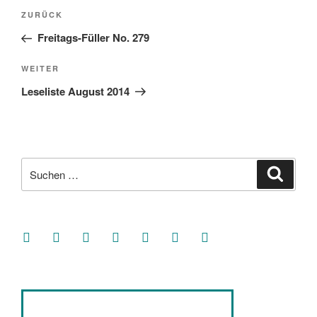
Beitragsnavigation
Vorheriger
ZURÜCK
Beitrag
Freitags-Füller No. 279
Nächster
WEITER
Beitrag
Leseliste August 2014
Suche
Suche
nach:
facebook
soundcloud
twitter
mastodon
instagram
threads
goodreads