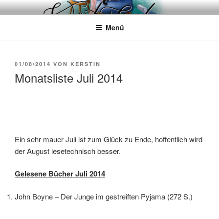
Zum
WÖRTERKATZE
Von Büchern erzählen
Inhalt
Menü
springen
VERÖFFENTLICHT
01/08/2014
VON
KERSTIN
AM
Monatsliste Juli 2014
Ein sehr mauer Juli ist zum Glück zu Ende, hoffentlich wird
der August lesetechnisch besser.
Gelesene Bücher Juli 2014
John Boyne – Der Junge im gestreiften Pyjama (272 S.)