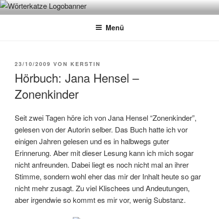
Zum
WÖRTERKATZE
Von Büchern erzählen
Inhalt
Menü
springen
VERÖFFENTLICHT
23/10/2009
VON
KERSTIN
AM
Hörbuch: Jana Hensel –
Zonenkinder
Seit zwei Tagen höre ich von Jana Hensel “Zonenkinder”,
gelesen von der Autorin selber. Das Buch hatte ich vor
einigen Jahren gelesen und es in halbwegs guter
Erinnerung. Aber mit dieser Lesung kann ich mich sogar
nicht anfreunden. Dabei liegt es noch nicht mal an ihrer
Stimme, sondern wohl eher das mir der Inhalt heute so gar
nicht mehr zusagt. Zu viel Klischees und Andeutungen,
aber irgendwie so kommt es mir vor, wenig Substanz.