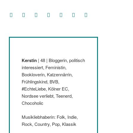
facebook
soundcloud
twitter
mastodon
instagram
threads
goodreads
Kerstin
| 48 | Bloggerin, politisch
interessiert, Feministin,
Bookloverin, Katzennärrin,
Frühlingskind, BVB,
#EchteLiebe, Kölner EC,
Nordsee verliebt, Teenerd,
Chocoholic
Musikliebhaberin: Folk, Indie,
Rock, Country, Pop, Klassik