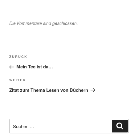
Die Kommentare sind geschlossen.
Beitragsnavigation
Vorheriger
ZURÜCK
Beitrag
Mein Tee ist da…
Nächster
WEITER
Beitrag
Zitat zum Thema Lesen von Büchern
Suche
Suche
nach: