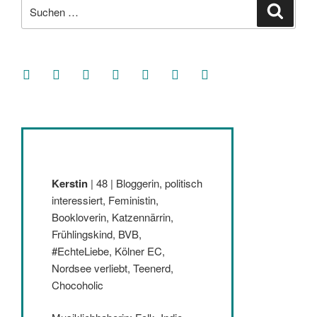
Suche
Suche
nach:
facebook
soundcloud
twitter
mastodon
instagram
threads
goodreads
Kerstin
| 48 | Bloggerin, politisch
interessiert, Feministin,
Bookloverin, Katzennärrin,
Frühlingskind, BVB,
#EchteLiebe, Kölner EC,
Nordsee verliebt, Teenerd,
Chocoholic