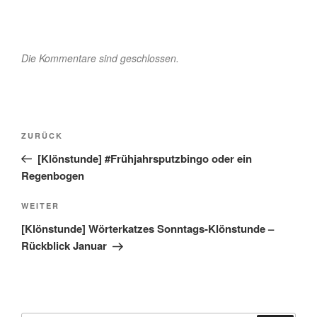
Die Kommentare sind geschlossen.
Beitragsnavigation
Vorheriger
ZURÜCK
Beitrag
[Klönstunde] #Frühjahrsputzbingo oder ein
Regenbogen
Nächster
WEITER
Beitrag
[Klönstunde] Wörterkatzes Sonntags-Klönstunde –
Rückblick Januar