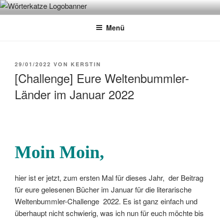
Zum
WÖRTERKATZE
Von Büchern erzählen
Inhalt
Menü
springen
VERÖFFENTLICHT
29/01/2022
VON
KERSTIN
AM
[Challenge] Eure Weltenbummler-
Länder im Januar 2022
Moin Moin
,
hier ist er jetzt, zum ersten Mal für dieses Jahr, der Beitrag
für eure gelesenen Bücher im Januar für die literarische
Weltenbummler-Challenge 2022. Es ist ganz einfach und
überhaupt nicht schwierig, was ich nun für euch möchte bis