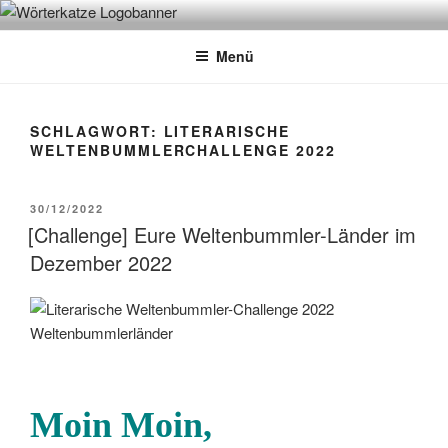
Zum
WÖRTERKATZE
Von Büchern erzählen
Inhalt
Menü
springen
SCHLAGWORT:
LITERARISCHE
WELTENBUMMLERCHALLENGE 2022
VERÖFFENTLICHT
30/12/2022
AM
[Challenge] Eure Weltenbummler-Länder im
Dezember 2022
Moin Moin
,