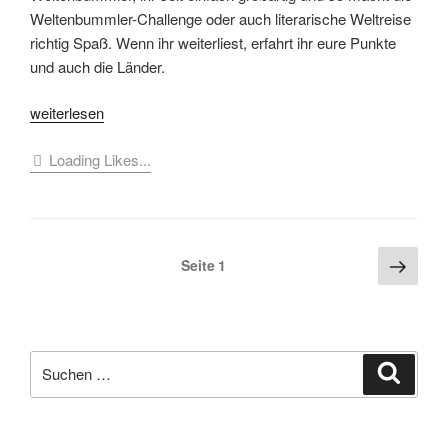
Weltenbummler-Challenge oder auch literarische Weltreise
richtig Spaß. Wenn ihr weiterliest, erfahrt ihr eure Punkte
und auch die Länder.
„[Challenge]
weiterlesen
Auswertung
Loading Likes...
Weltenbummler-
Challenge
Oktober2022“
Seitennummerierung
Näch
Seite
1
Seite
der
Beiträge
Suche
Suche
nach: