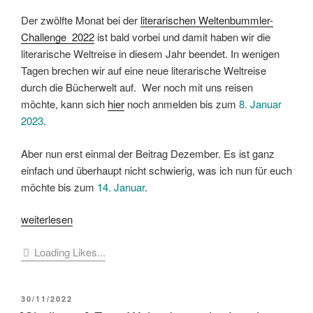
Der zwölfte Monat bei der
literarischen Weltenbummler-
Challenge 2022
ist bald vorbei und damit haben wir die
literarische Weltreise in diesem Jahr beendet. In wenigen
Tagen brechen wir auf eine neue literarische Weltreise
durch die Bücherwelt auf. Wer noch mit uns reisen
möchte, kann sich
hier
noch anmelden bis zum
8. Januar
2023
.
Aber nun erst einmal der Beitrag Dezember. Es ist ganz
einfach und überhaupt nicht schwierig, was ich nun für euch
möchte bis zum
14. Januar
.
„[Challenge]
weiterlesen
Eure
Loading Likes...
Weltenbummler-
Länder
im
VERÖFFENTLICHT
30/11/2022
Dezember
AM