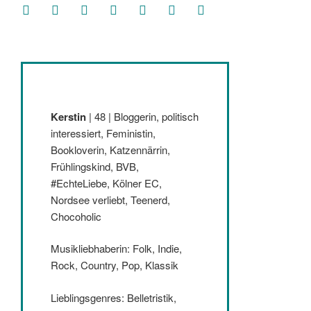
facebook
soundcloud
twitter
mastodon
instagram
threads
goodreads
Kerstin
| 48 | Bloggerin, politisch
interessiert, Feministin,
Bookloverin, Katzennärrin,
Frühlingskind, BVB,
#EchteLiebe, Kölner EC,
Nordsee verliebt, Teenerd,
Chocoholic
Musikliebhaberin: Folk, Indie,
Rock, Country, Pop, Klassik
Lieblingsgenres: Belletristik,