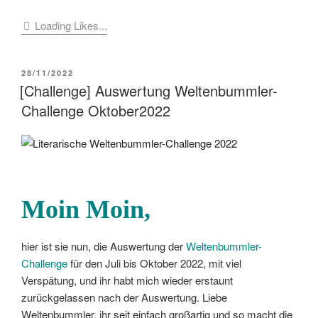
Eure
Loading Likes...
Weltenbummler-
Länder
im
VERÖFFENTLICHT
28/11/2022
November
AM
[Challenge] Auswertung Weltenbummler-
2022“
Challenge Oktober2022
Moin Moin,
hier ist sie nun, die Auswertung der
Weltenbummler-
Challenge
für den Juli bis Oktober 2022, mit viel
Verspätung, und ihr habt mich wieder erstaunt
zurückgelassen nach der Auswertung. Liebe
Weltenbummler, ihr seit einfach großartig und so macht die