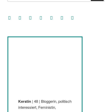
facebook
soundcloud
twitter
mastodon
instagram
threads
goodreads
Kerstin
| 48 | Bloggerin, politisch
interessiert, Feministin,