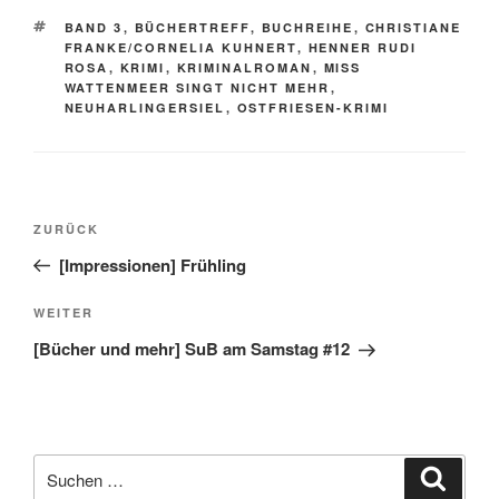
SCHLAGWÖRTER
BAND 3
,
BÜCHERTREFF
,
BUCHREIHE
,
CHRISTIANE
FRANKE/CORNELIA KUHNERT
,
HENNER RUDI
ROSA
,
KRIMI
,
KRIMINALROMAN
,
MISS
WATTENMEER SINGT NICHT MEHR
,
NEUHARLINGERSIEL
,
OSTFRIESEN-KRIMI
Beitragsnavigation
Vorheriger
ZURÜCK
Beitrag
[Impressionen] Frühling
Nächster
WEITER
Beitrag
[Bücher und mehr] SuB am Samstag #12
Suche
Suche
nach: