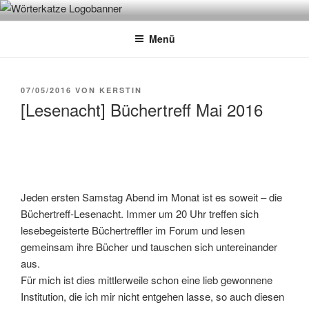
Zum
WÖRTERKATZE
Von Büchern erzählen
Inhalt
Menü
springen
VERÖFFENTLICHT
07/05/2016
VON
KERSTIN
AM
[Lesenacht] Büchertreff Mai 2016
Jeden ersten Samstag Abend im Monat ist es soweit – die
Büchertreff-Lesenacht. Immer um 20 Uhr treffen sich
lesebegeisterte Büchertreffler im Forum und lesen
gemeinsam ihre Bücher und tauschen sich untereinander
aus.
Für mich ist dies mittlerweile schon eine lieb gewonnene
Institution, die ich mir nicht entgehen lasse, so auch diesen