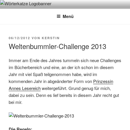
Zum
WÖRTERKATZE
Von Büchern erzählen
Inhalt
Menü
springen
VERÖFFENTLICHT
06/12/2012
VON
KERSTIN
AM
Weltenbummler-Challenge 2013
Immer am Ende des Jahres tummeln sich neue Challenges
im Bücherbereich und eine, an der ich schon im diesem
Jahr mit viel Spaß teilgenommen habe, wird im
kommenden Jahr in abgeänderter Form von
Prinzessin
Annes Lesereich
weitergeführt. Grund genug für mich,
dabei zu sein. Denn es lief bereits in diesem Jahr recht gut
bei mir.
Die Regeln: