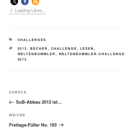
Loading Likes...
KATEGORIEN
CHALLENGES
SCHLAGWÖRTER
2013
,
BÜCHER
,
CHALLENGE
,
LESEN
,
WELTENBUMMLER
,
WELTENBUMMLER-CHALLENGE
2013
Beitragsnavigation
Vorheriger
ZURÜCK
Beitrag
SuB-Abbau 2012 ist…
Nächster
WEITER
Beitrag
Freitags-Füller No. 193