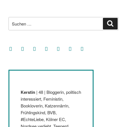
Suche
Suche
nach:
facebook
soundcloud
twitter
mastodon
instagram
threads
goodreads
Kerstin
| 48 | Bloggerin, politisch
interessiert, Feministin,
Bookloverin, Katzennärrin,
Frühlingskind, BVB,
#EchteLiebe, Kölner EC,
Nordsee verliebt, Teenerd,