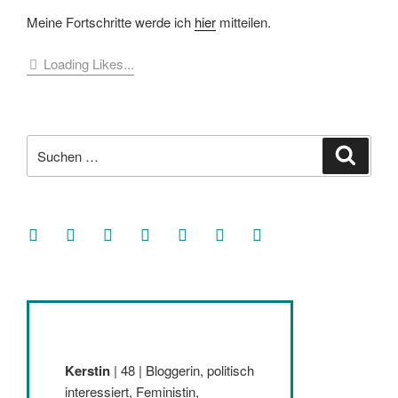
Meine Fortschritte werde ich
hier
mitteilen.
Loading Likes...
Suche
Suche
nach:
facebook
soundcloud
twitter
mastodon
instagram
threads
goodreads
Kerstin
| 48 | Bloggerin, politisch
interessiert, Feministin,