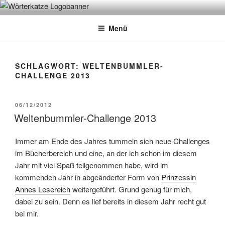
Zum
WÖRTERKATZE
Von Büchern erzählen
Inhalt
Menü
springen
SCHLAGWORT:
WELTENBUMMLER-
CHALLENGE 2013
VERÖFFENTLICHT
06/12/2012
AM
Weltenbummler-Challenge 2013
Immer am Ende des Jahres tummeln sich neue Challenges
im Bücherbereich und eine, an der ich schon im diesem
Jahr mit viel Spaß teilgenommen habe, wird im
kommenden Jahr in abgeänderter Form von
Prinzessin
Annes Lesereich
weitergeführt. Grund genug für mich,
dabei zu sein. Denn es lief bereits in diesem Jahr recht gut
bei mir.