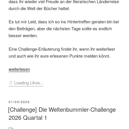
dass ihr wieder viel Freude an der literarischen Länderreise
durch die Welt der Bücher hattet.
Es tut mir Leid, dass ich so ins Hintertreffen geraten bin bei
den Beiträgen, aber die nächsten Tage sollte es endlich
besser werden.
Eine Challenge-Erläuterung findet ihr, wenn ihr weiterliest
und auch wie ihr eure erlesenen Punkte melden könnt.
„[Challenge]
weiterlesen
Die
Loading Likes...
Weltenbummler-
Challenge
2026
VERÖFFENTLICHT
01/04/2026
Quartal
AM
[Challenge] Die Weltenbummler-Challenge
2“
2026 Quartal 1