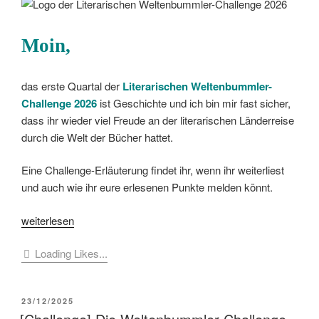
Moin,
das erste Quartal der
Literarischen Weltenbummler-
Challenge
2026
ist Geschichte und ich bin mir fast sicher,
dass ihr wieder viel Freude an der literarischen Länderreise
durch die Welt der Bücher hattet.
Eine Challenge-Erläuterung findet ihr, wenn ihr weiterliest
und auch wie ihr eure erlesenen Punkte melden könnt.
„[Challenge]
weiterlesen
Die
Loading Likes...
Weltenbummler-
Challenge
2026
VERÖFFENTLICHT
23/12/2025
Quartal
AM