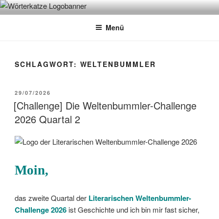
Zum
WÖRTERKATZE
Von Büchern erzählen
Inhalt
Menü
springen
SCHLAGWORT:
WELTENBUMMLER
VERÖFFENTLICHT
29/07/2026
AM
[Challenge] Die Weltenbummler-Challenge
2026 Quartal 2
Moin,
das zweite Quartal der
Literarischen Weltenbummler-
Challenge
2026
ist Geschichte und ich bin mir fast sicher,