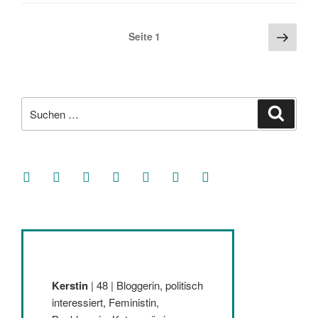
Seitennummerierung
Näch
Seite
1
Seite
der
Beiträge
Suche
Suche
nach:
facebook
soundcloud
twitter
mastodon
instagram
threads
goodreads
Kerstin
| 48 | Bloggerin, politisch
interessiert, Feministin,