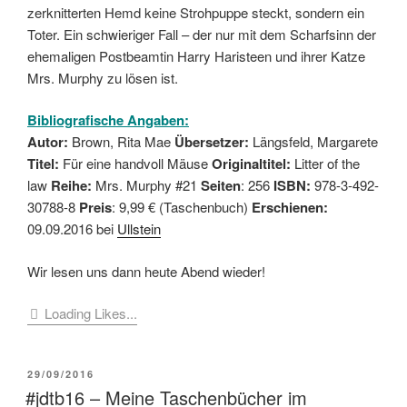
zerknitterten Hemd keine Strohpuppe steckt, sondern ein
Toter. Ein schwieriger Fall – der nur mit dem Scharfsinn der
ehemaligen Postbeamtin Harry Haristeen und ihrer Katze
Mrs. Murphy zu lösen ist.
Bibliografische Angaben:
Autor:
Brown, Rita Mae
Übersetzer:
Längsfeld, Margarete
Titel:
Für eine handvoll Mäuse
Originaltitel:
Litter of the
law
Reihe:
Mrs. Murphy #21
Seiten
: 256
ISBN:
978-3-492-
30788-8
Preis
: 9,99 € (Taschenbuch)
Erschienen:
09.09.2016 bei
Ullstein
Wir lesen uns dann heute Abend wieder!
Loading Likes...
VERÖFFENTLICHT
29/09/2016
AM
#jdtb16 – Meine Taschenbücher im