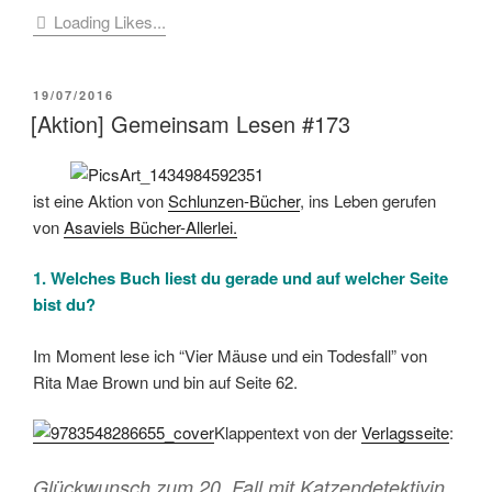
Loading Likes...
VERÖFFENTLICHT
19/07/2016
AM
[Aktion] Gemeinsam Lesen #173
ist eine Aktion von
Schlunzen-Bücher
, ins Leben gerufen
von
Asaviels Bücher-Allerlei.
1. Welches Buch liest du gerade und auf welcher Seite
bist du?
Im Moment lese ich “Vier Mäuse und ein Todesfall” von
Rita Mae Brown und bin auf Seite 62.
Klappentext von der
Verlagsseite
:
Glückwunsch zum 20. Fall mit Katzendetektivin