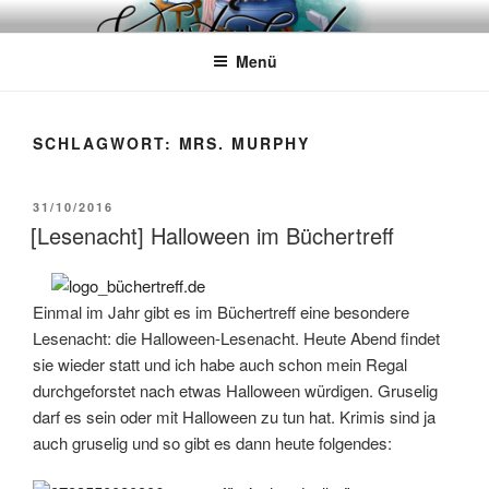
Zum
WÖRTERKATZE
Von Büchern erzählen
Inhalt
Menü
springen
SCHLAGWORT:
MRS. MURPHY
VERÖFFENTLICHT
31/10/2016
AM
[Lesenacht] Halloween im Büchertreff
Einmal im Jahr gibt es im Büchertreff eine besondere
Lesenacht: die Halloween-Lesenacht. Heute Abend findet
sie wieder statt und ich habe auch schon mein Regal
durchgeforstet nach etwas Halloween würdigen. Gruselig
darf es sein oder mit Halloween zu tun hat. Krimis sind ja
auch gruselig und so gibt es dann heute folgendes: