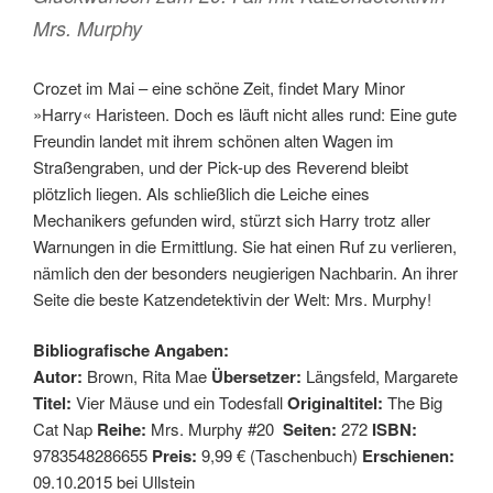
Mrs. Murphy
Crozet im Mai – eine schöne Zeit, findet Mary Minor
»Harry« Haristeen. Doch es läuft nicht alles rund: Eine gute
Freundin landet mit ihrem schönen alten Wagen im
Straßengraben, und der Pick-up des Reverend bleibt
plötzlich liegen. Als schließlich die Leiche eines
Mechanikers gefunden wird, stürzt sich Harry trotz aller
Warnungen in die Ermittlung. Sie hat einen Ruf zu verlieren,
nämlich den der besonders neugierigen Nachbarin. An ihrer
Seite die beste Katzendetektivin der Welt: Mrs. Murphy!
Bibliografische Angaben:
Autor:
Brown, Rita Mae
Übersetzer:
Längsfeld, Margarete
Titel:
Vier Mäuse und ein Todesfall
Originaltitel:
The Big
Cat Nap
Reihe:
Mrs. Murphy #20
Seiten:
272
ISBN:
9783548286655
Preis:
9,99 € (Taschenbuch)
Erschienen:
09.10.2015 bei Ullstein