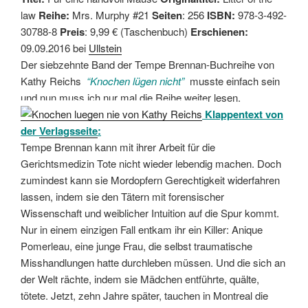
law
Reihe:
Mrs. Murphy #21
Seiten
: 256
ISBN:
978-3-492-
30788-8
Preis
: 9,99 € (Taschenbuch)
Erschienen:
09.09.2016 bei
Ullstein
Der siebzehnte Band der Tempe Brennan-Buchreihe von
Kathy Reichs
“Knochen lügen nicht”
musste einfach sein
und nun muss ich nur mal die Reihe weiter lesen.
Klappentext von
der
Verlagsseite
:
Tempe Brennan kann mit ihrer Arbeit für die
Gerichtsmedizin Tote nicht wieder lebendig machen. Doch
zumindest kann sie Mordopfern Gerechtigkeit widerfahren
lassen, indem sie den Tätern mit forensischer
Wissenschaft und weiblicher Intuition auf die Spur kommt.
Nur in einem einzigen Fall entkam ihr ein Killer: Anique
Pomerleau, eine junge Frau, die selbst traumatische
Misshandlungen hatte durchleben müssen. Und die sich an
der Welt rächte, indem sie Mädchen entführte, quälte,
tötete. Jetzt, zehn Jahre später, tauchen in Montreal die