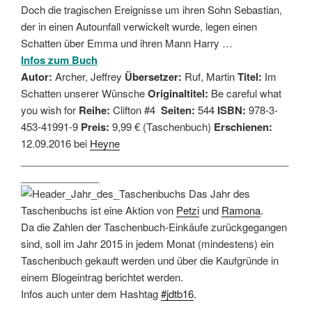
Doch die tragischen Ereignisse um ihren Sohn Sebastian,
der in einen Autounfall verwickelt wurde, legen einen
Schatten über Emma und ihren Mann Harry …
Infos zum Buch
Autor:
Archer, Jeffrey
Übersetzer:
Ruf, Martin
Titel:
Im
Schatten unserer Wünsche
Originaltitel:
Be careful what
you wish for
Reihe:
Clifton #4
Seiten:
544
ISBN:
978-3-
453-41991-9
Preis:
9,99 € (Taschenbuch)
Erschienen:
12.09.2016 bei
Heyne
________________________________________________
______________
Das Jahr des
Taschenbuchs ist eine Aktion von
Petzi
und
Ramona
.
Da die Zahlen der Taschenbuch-Einkäufe zurückgegangen
sind, soll im Jahr 2015 in jedem Monat (mindestens) ein
Taschenbuch gekauft werden und über die Kaufgründe in
einem Blogeintrag berichtet werden.
Infos auch unter dem Hashtag
#jdtb16
.