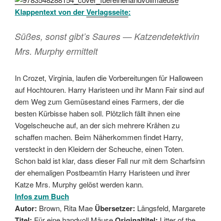
Klappentext von der
Verlagsseite
:
Süßes, sonst gibt’s Saures — Katzendetektivin
Mrs. Murphy ermittelt
In Crozet, Virginia, laufen die Vorbereitungen für Halloween
auf Hochtouren. Harry Haristeen und ihr Mann Fair sind auf
dem Weg zum Gemüsestand eines Farmers, der die
besten Kürbisse haben soll. Plötzlich fällt ihnen eine
Vogelscheuche auf, an der sich mehrere Krähen zu
schaffen machen. Beim Näherkommen findet Harry,
versteckt in den Kleidern der Scheuche, einen Toten.
Schon bald ist klar, dass dieser Fall nur mit dem Scharfsinn
der ehemaligen Postbeamtin Harry Haristeen und ihrer
Katze Mrs. Murphy gelöst werden kann.
Infos zum Buch
Autor:
Brown, Rita Mae
Übersetzer:
Längsfeld, Margarete
Titel:
Für eine handvoll Mäuse
Originaltitel:
Litter of the