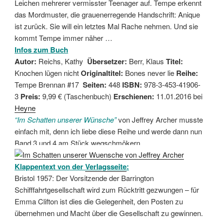
Leichen mehrerer vermisster Teenager auf. Tempe erkennt
das Mordmuster, die grauenerregende Handschrift: Anique
ist zurück. Sie will ein letztes Mal Rache nehmen. Und sie
kommt Tempe immer näher …
Infos zum Buch
Autor:
Reichs, Kathy
Übersetzer:
Berr, Klaus
Titel:
Knochen lügen nicht
Originaltitel:
Bones never lie
Reihe:
Tempe Brennan #17
Seiten:
448
ISBN:
978-3-453-41906-
3
Preis:
9,99 € (Taschenbuch)
Erschienen:
11.01.2016 bei
Heyne
“Im Schatten unserer Wünsche”
von Jeffrey Archer musste
einfach mit, denn ich liebe diese Reihe und werde dann nun
Band 3 und 4 am Stück wegschmökern.
Klappentext von der
Verlagsseite
:
Bristol 1957: Der Vorsitzende der Barrington
Schifffahrtgesellschaft wird zum Rücktritt gezwungen – für
Emma Clifton ist dies die Gelegenheit, den Posten zu
übernehmen und Macht über die Gesellschaft zu gewinnen.