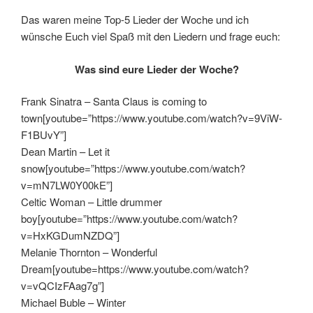
Das waren meine Top-5 Lieder der Woche und ich
wünsche Euch viel Spaß mit den Liedern und frage euch:
Was sind eure Lieder der Woche?
Frank Sinatra – Santa Claus is coming to
town[youtube=”https://www.youtube.com/watch?v=9ViW-
F1BUvY”]
Dean Martin – Let it
snow[youtube=”https://www.youtube.com/watch?
v=mN7LW0Y00kE”]
Celtic Woman – Little drummer
boy[youtube=”https://www.youtube.com/watch?
v=HxKGDumNZDQ”]
Melanie Thornton – Wonderful
Dream[youtube=https://www.youtube.com/watch?
v=vQCIzFAag7g”]
Michael Buble – Winter