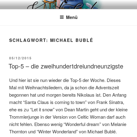
Zum
WÖRTERKATZE
Von Büchern erzählen
Inhalt
Menü
springen
SCHLAGWORT:
MICHAEL BUBLÉ
VERÖFFENTLICHT
05/12/2015
AM
Top-5 – die zweihundertdreiundneunzigste
Und hier ist sie nun wieder die Top-5 der Woche. Dieses
Mal mit Weihnachtsliedern, da ja schon die Adventszeit
begonnen hat und morgen bereits Nikolaus ist. Den Anfang
macht “Santa Claus is coming to town” von Frank Sinatra,
ehe es zu “Let it snow” von Dean Martin geht und der kleine
Trommlerjunge in der Version von Celtic Woman darf auch
nicht fehlen. Ebenso wenig “Wonderful dream” von Melanie
Thornton und “Winter Wonderland” von Michael Bublé.