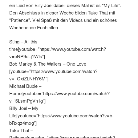
ein Lied von Billy Joel dabei, dieses Mal ist es “My Life”.
Den Abschluss in dieser Woche bilden Take That mit
“Patience”. Viel Spaß mit den Videos und ein schönes
Wochenende Euch allen.
Sting – All this
time[youtube=”https://www.youtube.com/watch?
v=eNP9eLj1WIs”]
Bob Marley & The Wailers – One Love
[youtube=”https://www.youtube.com/watch?
v=_QxiZLNHY6M”]
Michael Buble –
Home[youtube=”https://www.youtube.com/watch?
v=i6LsmPgVn1g”]
Billy Joel – My
Life[youtube=”https://www.youtube.com/watch?v=b-
bRxqz4mxg”]
Take That –
Patience[youtube=”https://www.youtube.com/watch?