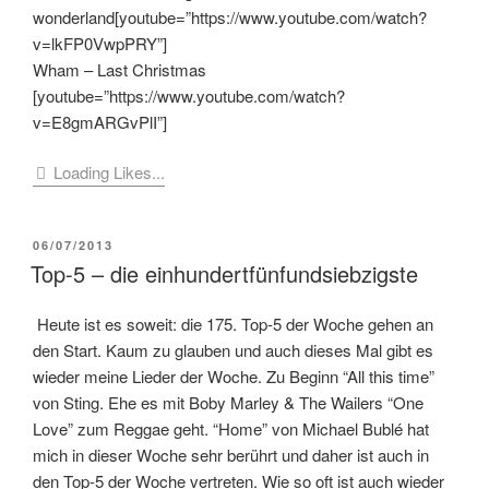
wonderland[youtube=”https://www.youtube.com/watch?
v=lkFP0VwpPRY”]
Wham – Last Christmas
[youtube=”https://www.youtube.com/watch?
v=E8gmARGvPlI”]
Loading Likes...
VERÖFFENTLICHT
06/07/2013
AM
Top-5 – die einhundertfünfundsiebzigste
Heute ist es soweit: die 175. Top-5 der Woche gehen an
den Start. Kaum zu glauben und auch dieses Mal gibt es
wieder meine Lieder der Woche. Zu Beginn “All this time”
von Sting. Ehe es mit Boby Marley & The Wailers “One
Love” zum Reggae geht. “Home” von Michael Bublé hat
mich in dieser Woche sehr berührt und daher ist auch in
den Top-5 der Woche vertreten. Wie so oft ist auch wieder