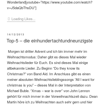
Wonderland[youtube=”https://www.youtube.com/watch?
v=J5daQbThsDU”]
Loading Likes...
VERÖFFENTLICHT
14/12/2013
AM
Top-5 – die einhundertachtundneunzigste
Morgen ist dritter Advent und ich bin immer mehr im
Weihnachtsmodus: Daher gibt es dieses Mal wieder
Weihnachtslieder für Euch. Es sind dieses Mal einige
altbekannte Lieder. Zu Beginn “Do they know its
Christmas?” von Band Aid. Im Anschluss gibt es einen
meiner absoluten Weihnachtslieblingssongs “All I want for
christmas is you” – dieses Mal in der Interpretation von
Michael Buble. “Xmas – war is over” von John Lennon
gehört für mich immer in der Vorweihnachtszeit dazu. Dean
Martin höre ich zu Weihnachten auch sehr gern und hier