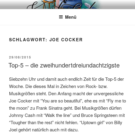
Zum
WÖRTERKATZE
Von Büchern erzählen
Inhalt
Menü
springen
SCHLAGWORT:
JOE COCKER
VERÖFFENTLICHT
29/08/2015
AM
Top-5 – die zweihundertdreiundachtzigste
Siebzehn Uhr und damit auch endlich Zeit für die Top-5 der
Woche. Die dieses Mal in Zeichen von Rock- bzw.
Musikgrößen steht. Den Anfang macht der unvergessliche
Joe Cocker mit “You are so beautiful”, ehe es mit “Fly me to
the moon” zu Frank Sinatra geht. Bei Musikgrößen dürfen
Johnny Cash mit “Walk the line” und Bruce Springsteen mit
“Tougher than the rest” nicht fehlen. “Uptown girl” von Billy
Joel gehört natürlich auch mit dazu.