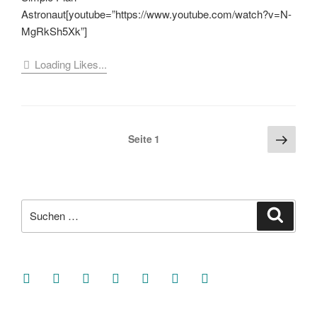
Astronaut[youtube=”https://www.youtube.com/watch?v=N-
MgRkSh5Xk”]
Loading Likes...
Seitennummerierung
Näch
Seite
1
Seite
der
Beiträge
Suche
Suche
nach:
facebook
soundcloud
twitter
mastodon
instagram
threads
goodreads