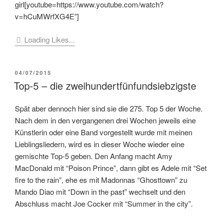
girl[youtube=https://www.youtube.com/watch?
v=hCuMWrfXG4E”]
Loading Likes...
VERÖFFENTLICHT
04/07/2015
AM
Top-5 – die zweihundertfünfundsiebzigste
Spät aber dennoch hier sind sie die 275. Top 5 der Woche.
Nach dem in den vergangenen drei Wochen jeweils eine
Künstlerin oder eine Band vorgestellt wurde mit meinen
Lieblingsliedern, wird es in dieser Woche wieder eine
gemischte Top-5 geben. Den Anfang macht Amy
MacDonald mit “Poison Prince”, dann gibt es Adele mit “Set
fire to the rain”, ehe es mit Madonnas “Ghosttown” zu
Mando Diao mit “Down in the past” wechselt und den
Abschluss macht Joe Cocker mit “Summer in the city”.