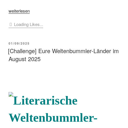
„[Challenge]
weiterlesen
Eure
Loading Likes...
Weltenbummler-
Länder
im
VERÖFFENTLICHT
01/09/2025
September
AM
[Challenge] Eure Weltenbummler-Länder im
2025“
August 2025