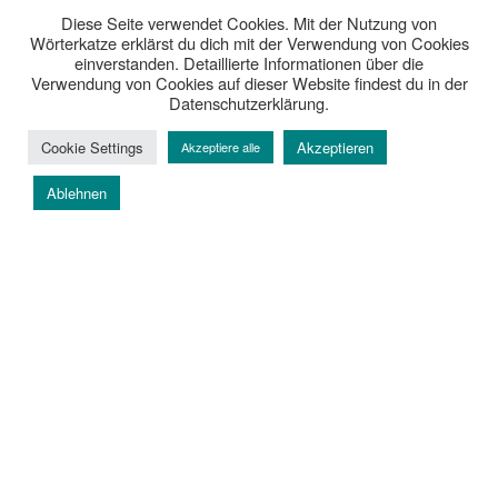
Bücher schon beendet, wie schnell doch dieses Jahr
Diese Seite verwendet Cookies. Mit der Nutzung von
vergangen ist. Die Auswertungen kommen bald. Aber nun
Wörterkatze erklärst du dich mit der Verwendung von Cookies
einverstanden. Detaillierte Informationen über die
wird es Zeit für eure Weltenbummlerländer August.
Verwendung von Cookies auf dieser Website findest du in der
Datenschutzerklärung.
Es ist ganz einfach und überhaupt nicht schwierig, was ich
nun für euch möchte bis zum
14. September.
Cookie Settings
Akzeptieren
Akzeptiere alle
Ablehnen
„[Challenge]
weiterlesen
Eure
Loading Likes...
Weltenbummler-
Länder
im
VERÖFFENTLICHT
06/08/2025
August
AM
[Challenge] Eure Weltenbummler-Länder im
2025“
Juli 2025