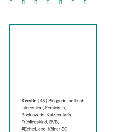
facebook
soundcloud
twitter
mastodon
instagram
threads
goodreads
Kerstin
| 48 | Bloggerin, politisch
interessiert, Feministin,
Bookloverin, Katzennärrin,
Frühlingskind, BVB,
#EchteLiebe, Kölner EC,