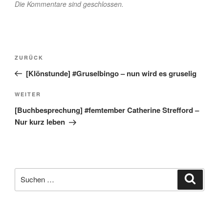
Die Kommentare sind geschlossen.
Beitragsnavigation
Vorheriger
ZURÜCK
Beitrag
[Klönstunde] #Gruselbingo – nun wird es gruselig
Nächster
WEITER
Beitrag
[Buchbesprechung] #femtember Catherine Strefford –
Nur kurz leben
Suche
Suche
nach: