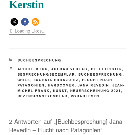
Kerstin
Loading Likes...
KATEGORIEN
BUCHBESPRECHUNG
SCHLAGWÖRTER
ARCHITEKTUR
,
AUFBAU VERLAG
,
BELLETRISTIK
,
BESPRECHUNGSEXEMPLAR
,
BUCHBESPRECHUNG
,
CHILE
,
EUGENIA ERRÁZURIZ
,
FLUCHT NACH
PATAGONIEN
,
HARDCOVER
,
JANA REVEDIN
,
JEAN-
MICHEL FRANK
,
KUNST
,
NEUERSCHEINUNG 2021
,
REZENSIONSEXEMPLAR
,
VORABLESEN
2 Antworten auf „[Buchbesprechung] Jana
Revedin – Flucht nach Patagonien“