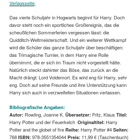
Verlagsseite
:
Das vierte Schuljahr in Hogwarts beginnt für Harry. Doch
davor steht noch ein sportliches Großereignis, das die
scheußlichen Sommerferien vergessen lässt: die
Quidditch-Weltmeisterschaft. Und ein weiterer Wettkampf
wird die Schüler das ganze Schuljahr über beschäftigen:
das Trimagische Turnier, in dem Harry eine Rolle
übernimmt, die er sich im Traum nicht vorgestellt hätte.
Natürlich steckt dahinter das Böse, das zurück an die
Macht drängt: Lord Voldemort. Es wird eng für Harry, sehr
eng. Doch auf seine Freunde und ihre Unterstützung kann
Harry sich auch in verzweifelten Situationen verlassen.
Bibliografische Angaben:
Autor:
Rowling, Joanne K.
Übersetzer:
Fritz, Klaus
Titel:
Harry Potter und der Feuerkelch
Originaltitel:
Harry
Potter and the globet of fire
Reihe:
Harry Potter #4
Seiten:
768
ISBN:
978-3551354044
Preis:
11,99 € (Taschenbuch)