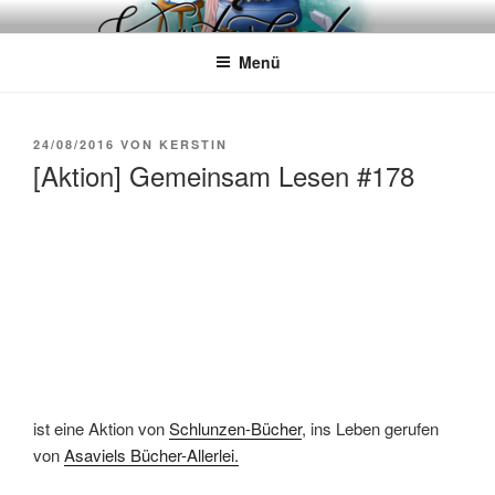
Zum
WÖRTERKATZE
Von Büchern erzählen
Inhalt
Menü
springen
VERÖFFENTLICHT
24/08/2016
VON
KERSTIN
AM
[Aktion] Gemeinsam Lesen #178
ist eine Aktion von
Schlunzen-Bücher
, ins Leben gerufen
von
Asaviels Bücher-Allerlei.