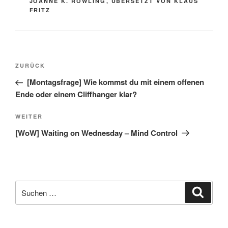
JOANNE K. ROWLING
,
ÜBERSETZT VON KLAUS
FRITZ
Beitragsnavigation
Vorheriger
ZURÜCK
Beitrag
[Montagsfrage] Wie kommst du mit einem offenen
Ende oder einem Cliffhanger klar?
Nächster
WEITER
Beitrag
[WoW] Waiting on Wednesday – Mind Control
Suche
Suche
nach: