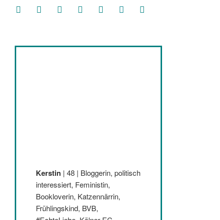
facebook
soundcloud
twitter
mastodon
instagram
threads
goodreads
Kerstin
| 48 | Bloggerin, politisch
interessiert, Feministin,
Bookloverin, Katzennärrin,
Frühlingskind, BVB,
#EchteLiebe, Kölner EC,