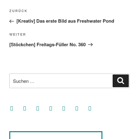
Beitragsnavigation
Vorheriger
ZURÜCK
Beitrag
[Kreativ] Das erste Bild aus Freshwater Pond
Nächster
WEITER
Beitrag
[Stöckchen] Freitags-Füller No. 360
Suche
Suche
nach:
facebook
soundcloud
twitter
mastodon
instagram
threads
goodreads