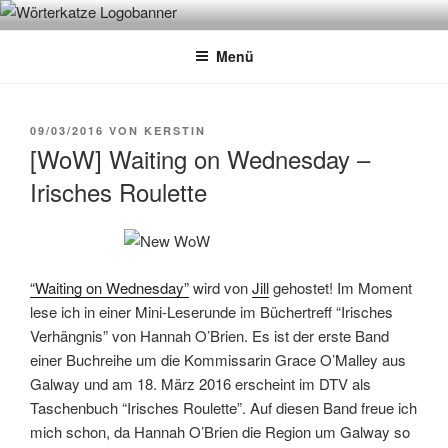
Zum
WÖRTERKATZE
Von Büchern erzählen
Inhalt
Menü
springen
VERÖFFENTLICHT
09/03/2016
VON
KERSTIN
AM
[WoW] Waiting on Wednesday –
Irisches Roulette
“Waiting on Wednesday”
wird von
Jill
gehostet! Im Moment
lese ich in einer Mini-Leserunde im Büchertreff “Irisches
Verhängnis” von Hannah O’Brien. Es ist der erste Band
einer Buchreihe um die Kommissarin Grace O’Malley aus
Galway und am 18. März 2016 erscheint im DTV als
Taschenbuch “Irisches Roulette”. Auf diesen Band freue ich
mich schon, da Hannah O’Brien die Region um Galway so