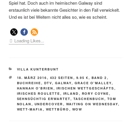
Spiel hat. Doch auch im heimischen Galway sind
erstaunlich viele bekannte Gesichter in den Fall verwickelt.
Und es ist bei Weitem nicht alles so, wie es scheint.
Loading Likes...
KATEGORIEN
VILLA KUNTERBUNT
SCHLAGWÖRTER
18. MÄRZ 2016
,
432 SEITEN
,
9.95 €
,
BAND 2
,
BUCHREIHE
,
DTV
,
GALWAY
,
GRACE O'MALLEY
,
HANNAH O'BRIEN
,
IRISCHEN WETTGESCHÄFTS
,
IRISCHES ROULETTE
,
IRLAND
,
RORY COYNE
,
SEHNSÜCHTIG ERWARTET
,
TASCHENBUCH
,
TOM
NOLAN
,
UNDERCOVER
,
WAITING ON WEDNESDAY
,
WETT-MAFIA
,
WETTBÜRO
,
WOW