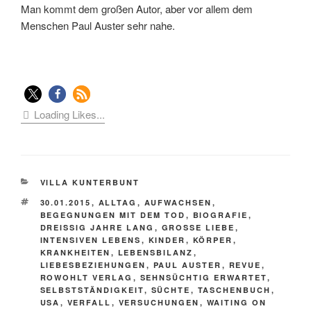
Man kommt dem großen Autor, aber vor allem dem
Menschen Paul Auster sehr nahe.
Loading Likes...
KATEGORIEN
VILLA KUNTERBUNT
SCHLAGWÖRTER
30.01.2015
,
ALLTAG
,
AUFWACHSEN
,
BEGEGNUNGEN MIT DEM TOD
,
BIOGRAFIE
,
DREISSIG JAHRE LANG
,
GROSSE LIEBE
,
INTENSIVEN LEBENS
,
KINDER
,
KÖRPER
,
KRANKHEITEN
,
LEBENSBILANZ
,
LIEBESBEZIEHUNGEN
,
PAUL AUSTER
,
REVUE
,
ROWOHLT VERLAG
,
SEHNSÜCHTIG ERWARTET
,
SELBSTSTÄNDIGKEIT
,
SÜCHTE
,
TASCHENBUCH
,
USA
,
VERFALL
,
VERSUCHUNGEN
,
WAITING ON