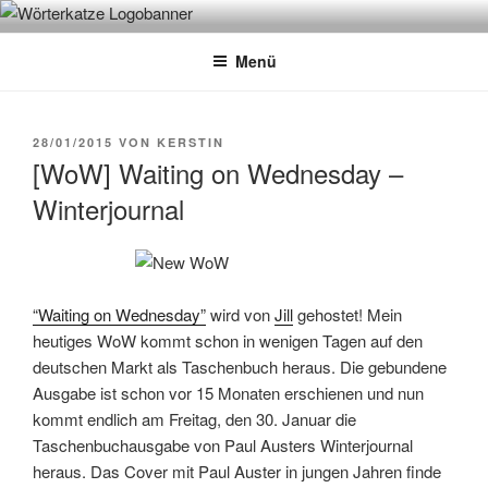
Zum
WÖRTERKATZE
Von Büchern erzählen
Inhalt
Menü
springen
VERÖFFENTLICHT
28/01/2015
VON
KERSTIN
AM
[WoW] Waiting on Wednesday –
Winterjournal
“Waiting on Wednesday”
wird von
Jill
gehostet! Mein
heutiges WoW kommt schon in wenigen Tagen auf den
deutschen Markt als Taschenbuch heraus. Die gebundene
Ausgabe ist schon vor 15 Monaten erschienen und nun
kommt endlich am Freitag, den 30. Januar die
Taschenbuchausgabe von Paul Austers Winterjournal
heraus. Das Cover mit Paul Auster in jungen Jahren finde