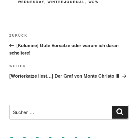
WEDNESDAY
,
WINTERJOURNAL
,
WOW
Beitragsnavigation
Vorheriger
ZURÜCK
Beitrag
[Kolumne] Gute Vorsätze oder warum ich daran
scheitere!
Nächster
WEITER
Beitrag
[Wörterkatze liest…] Der Graf von Monte Christo III
Suche
Suche
nach:
facebook
soundcloud
twitter
mastodon
instagram
threads
goodreads