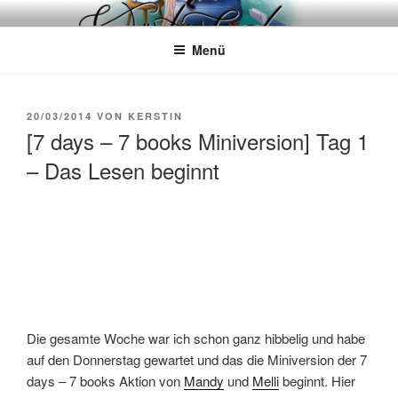
Zum
WÖRTERKATZE
Von Büchern erzählen
Inhalt
Menü
springen
VERÖFFENTLICHT
20/03/2014
VON
KERSTIN
AM
[7 days – 7 books Miniversion] Tag 1
– Das Lesen beginnt
Die gesamte Woche war ich schon ganz hibbelig und habe
auf den Donnerstag gewartet und das die Miniversion der 7
days – 7 books Aktion von
Mandy
und
Melli
beginnt. Hier