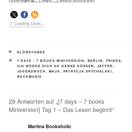
Loading Likes...
KATEGORIEN
KLÖNSTUNDE
SCHLAGWÖRTER
7 DAYS - 7 BOOKS MINIVERSION
,
BERLIN
,
FRIEDA
,
ICH WÜRDE DICH SO GERNE KÜSSEN
,
JEFFER
,
JUGENDBUCH
,
MAJA
,
PATRYCJA SPYCHALSKI
,
ROCKMUSIK
29 Antworten auf „[7 days – 7 books
Miniversion] Tag 1 – Das Lesen beginnt“
Martina Bookaholic