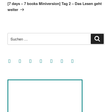
Beitrag
[7 days – 7 books Miniversion] Tag 2 – Das Lesen geht
weiter
Suche
Suche
nach:
facebook
soundcloud
twitter
mastodon
instagram
threads
goodreads