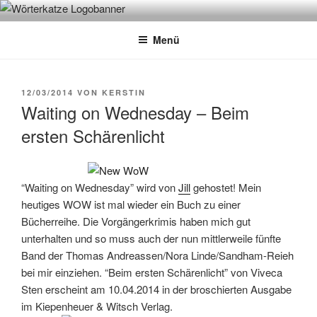
Zum
WÖRTERKATZE
Von Büchern erzählen
Inhalt
Menü
springen
VERÖFFENTLICHT
12/03/2014
VON
KERSTIN
AM
Waiting on Wednesday – Beim
ersten Schärenlicht
“Waiting on Wednesday” wird von
Jill
gehostet! Mein
heutiges WOW ist mal wieder ein Buch zu einer
Bücherreihe. Die Vorgängerkrimis haben mich gut
unterhalten und so muss auch der nun mittlerweile fünfte
Band der Thomas Andreassen/Nora Linde/Sandham-Reieh
bei mir einziehen. “Beim ersten Schärenlicht” von Viveca
Sten erscheint am 10.04.2014 in der broschierten Ausgabe
im Kiepenheuer & Witsch Verlag.