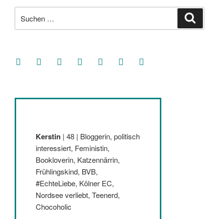
Suche
Suche
nach:
facebook
soundcloud
twitter
mastodon
instagram
threads
goodreads
Kerstin
| 48 | Bloggerin, politisch
interessiert, Feministin,
Bookloverin, Katzennärrin,
Frühlingskind, BVB,
#EchteLiebe, Kölner EC,
Nordsee verliebt, Teenerd,
Chocoholic