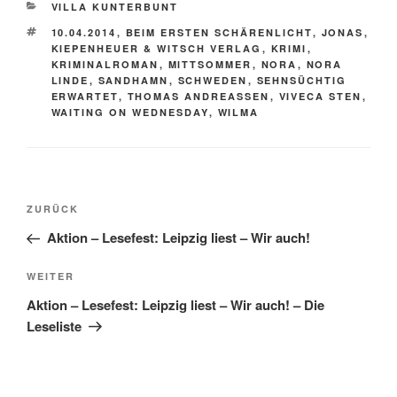
KATEGORIEN
VILLA KUNTERBUNT
SCHLAGWÖRTER
10.04.2014
,
BEIM ERSTEN SCHÄRENLICHT
,
JONAS
,
KIEPENHEUER & WITSCH VERLAG
,
KRIMI
,
KRIMINALROMAN
,
MITTSOMMER
,
NORA
,
NORA
LINDE
,
SANDHAMN
,
SCHWEDEN
,
SEHNSÜCHTIG
ERWARTET
,
THOMAS ANDREASSEN
,
VIVECA STEN
,
WAITING ON WEDNESDAY
,
WILMA
Beitragsnavigation
Vorheriger
ZURÜCK
Beitrag
Aktion – Lesefest: Leipzig liest – Wir auch!
Nächster
WEITER
Beitrag
Aktion – Lesefest: Leipzig liest – Wir auch! – Die
Leseliste