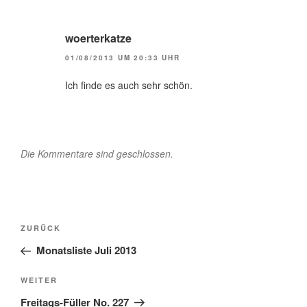
woerterkatze
01/08/2013 UM 20:33 UHR
Ich finde es auch sehr schön.
Die Kommentare sind geschlossen.
Beitragsnavigation
Vorheriger
ZURÜCK
Beitrag
Monatsliste Juli 2013
Nächster
WEITER
Beitrag
Freitags-Füller No. 227