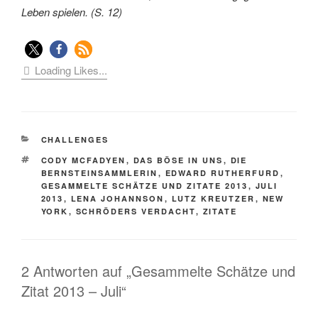
Leben spielen. (S. 12)
Loading Likes...
KATEGORIEN
CHALLENGES
SCHLAGWÖRTER
CODY MCFADYEN
,
DAS BÖSE IN UNS
,
DIE
BERNSTEINSAMMLERIN
,
EDWARD RUTHERFURD
,
GESAMMELTE SCHÄTZE UND ZITATE 2013
,
JULI
2013
,
LENA JOHANNSON
,
LUTZ KREUTZER
,
NEW
YORK
,
SCHRÖDERS VERDACHT
,
ZITATE
2 Antworten auf „Gesammelte Schätze und
Zitat 2013 – Juli“