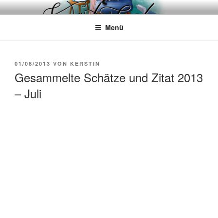
Zum
WÖRTERKATZE
Von Büchern erzählen
Inhalt
Menü
springen
VERÖFFENTLICHT
01/08/2013
VON
KERSTIN
AM
Gesammelte Schätze und Zitat 2013
– Juli