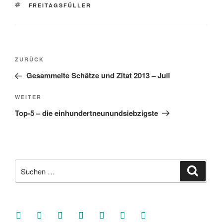
SCHLAGWÖRTER
FREITAGSFÜLLER
Beitragsnavigation
Vorheriger
ZURÜCK
Beitrag
Gesammelte Schätze und Zitat 2013 – Juli
Nächster
WEITER
Beitrag
Top-5 – die einhundertneunundsiebzigste
Suche
Suche
nach:
facebook
soundcloud
twitter
mastodon
instagram
threads
goodreads