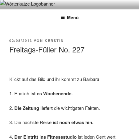
Zum
WÖRTERKATZE
Von Büchern erzählen
Inhalt
Menü
springen
VERÖFFENTLICHT
02/08/2013
VON
KERSTIN
AM
Freitags-Füller No. 227
Klickt auf das Bild und ihr kommt zu
Barbara
1. Endlich
ist es Wochenende.
2.
Die Zeitung liefert
die wichtigsten Fakten.
3. Die nächste Reise
ist noch etwas hin.
4.
Der Eintritt ins Fitnessstudio
ist jeden Cent wert.