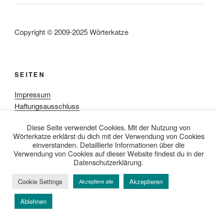
Copyright © 2009-2025 Wörterkatze
SEITEN
Impressum
Haftungsausschluss
Datenschutzerklärung
Diese Seite verwendet Cookies. Mit der Nutzung von
Rezensionpolitik
Wörterkatze erklärst du dich mit der Verwendung von Cookies
Bewertungsschema
einverstanden. Detaillierte Informationen über die
Media-Kit
Verwendung von Cookies auf dieser Website findest du in der
Datenschutzerklärung.
Cookie Settings
Akzeptieren
Akzeptiere alle
Datenschutzerklärung
Mit Stolz präsentiert von WordPress
Ablehnen