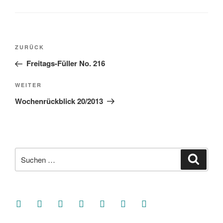
Beitragsnavigation
Vorheriger
ZURÜCK
Beitrag
Freitags-Füller No. 216
Nächster
WEITER
Beitrag
Wochenrückblick 20/2013
Suche
Suche
nach:
facebook
soundcloud
twitter
mastodon
instagram
threads
goodreads