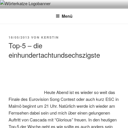
Zum
WÖRTERKATZE
Von Büchern erzählen
Inhalt
Menü
springen
VERÖFFENTLICHT
18/05/2013
VON
KERSTIN
AM
Top-5 – die
einhundertachtundsechszigste
Heute Abend ist es wieder so weit das
Finale des Eurovision Song Contest oder auch kurz ESC in
Malmö beginnt um 21 Uhr. Natürlich werde ich wieder am
Fernsehen dabei sein und mich über einen gelungenen
Auftritt von Cascada mit “Glorious” freuen. In den heutigen
Top-5 der Woche geht es wie sollte es auch anders sein