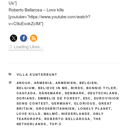
Us”]
Roberto Bellarosa – Love kills
[youtube=”https://www.youtube.com/watch?
v=C9uExokZcIM”]
Loading Likes...
KATEGORIEN
VILLA KUNTERBUNT
SCHLAGWÖRTER
ANOUK
,
ARMENIA
,
ARMENIEN
,
BELGIEN
,
BELGIUM
,
BELIEVE IN ME
,
BIRDS
,
BONNIE TYLER
,
CASCADA
,
DÄNEMARK
,
DENMARK
,
DEUTSCHLAND
,
DORIANS
,
EMMELIE DE FOREST
,
ESC
,
EUROVISION
SONG CONTEST
,
GERMANY
,
GLORIOUS
,
GREAT
BRITAIN
,
GROSSBRITANNIEN
,
LONELY PLANET
,
LOVE KILLS
,
MALMÖ
,
NIEDERLANDE
,
ONLY
TEARDROPS
,
ROBERTO BELLAROSA
,
THE
NETHERLANDS
,
TOP-5