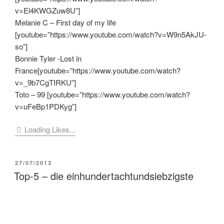
v=El4KWGZuw8U”]
Melanie C – First day of my life
[youtube=”https://www.youtube.com/watch?v=W9n5AkJU-
so”]
Bonnie Tyler -Lost in
France[youtube=”https://www.youtube.com/watch?
v=_9b7CgTIRKU”]
Toto – 99 [youtube=”https://www.youtube.com/watch?
v=uFeBp1PDKyg”]
Loading Likes...
VERÖFFENTLICHT
27/07/2013
AM
Top-5 – die einhundertachtundsiebzigste