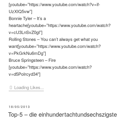
[youtube=”https://www.youtube.com/watch?v=if-
UzXIQ5vw”]
Bonnie Tyler – It’s a
heartache[youtube=”https://www.youtube.com/watch?
v=cU3LnSvZ0gI”]
Rolling Stones – You can’t always get what you
want[youtube=”https://www.youtube.com/watch?
v=PkGrkNu6mDg”]
Bruce Springsteen – Fire
[youtube=”https://www.youtube.com/watch?
v=d5PoIrcyd34″]
Loading Likes...
VERÖFFENTLICHT
18/05/2013
AM
Top-5 – die einhundertachtundsechszigste