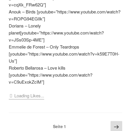
v=cqXk_FRw62Q”]
Anouk – Birds [youtube=”https://www.youtube.com/watch?
v=ROPG94EGIlk”]
Dorians – Lonely
planet[youtube=”https://www.youtube.com/watch?
v=JSs03Sp-4ME”]
Emmelie de Forest – Only Teardrops
[youtube=”https://www.youtube.com/watch?v=k59E7T0H-
Us”]
Roberto Bellarosa – Love kills
[youtube=”https://www.youtube.com/watch?
v=C9uExokZcIM”]
Loading Likes...
Seitennummerierung
Näch
Seite
1