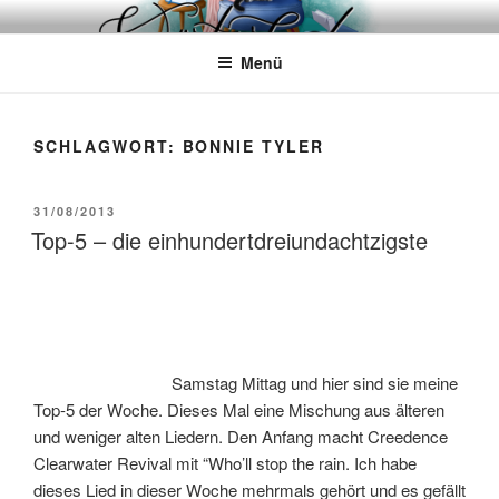
Zum
WÖRTERKATZE
Von Büchern erzählen
Inhalt
Menü
springen
SCHLAGWORT:
BONNIE TYLER
VERÖFFENTLICHT
31/08/2013
AM
Top-5 – die einhundertdreiundachtzigste
Samstag Mittag und hier sind sie meine
Top-5 der Woche. Dieses Mal eine Mischung aus älteren
und weniger alten Liedern. Den Anfang macht Creedence
Clearwater Revival mit “Who’ll stop the rain. Ich habe
dieses Lied in dieser Woche mehrmals gehört und es gefällt