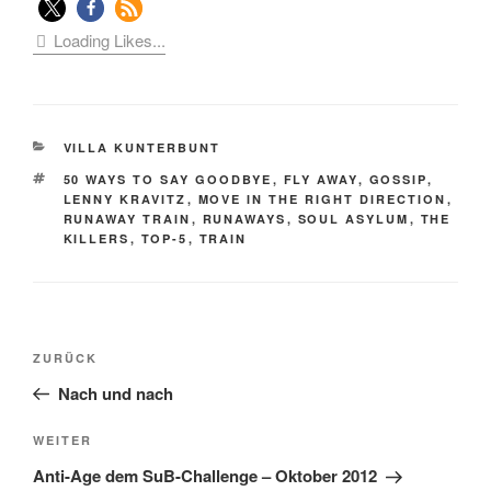
Loading Likes...
KATEGORIEN
VILLA KUNTERBUNT
SCHLAGWÖRTER
50 WAYS TO SAY GOODBYE
,
FLY AWAY
,
GOSSIP
,
LENNY KRAVITZ
,
MOVE IN THE RIGHT DIRECTION
,
RUNAWAY TRAIN
,
RUNAWAYS
,
SOUL ASYLUM
,
THE
KILLERS
,
TOP-5
,
TRAIN
Beitragsnavigation
Vorheriger
ZURÜCK
Beitrag
Nach und nach
Nächster
WEITER
Beitrag
Anti-Age dem SuB-Challenge – Oktober 2012