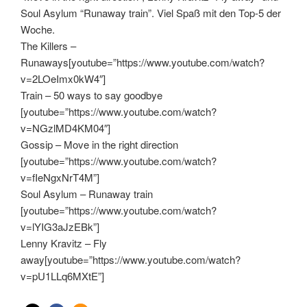
Soul Asylum “Runaway train”. Viel Spaß mit den Top-5 der
Woche.
The Killers –
Runaways[youtube=”https://www.youtube.com/watch?
v=2LOeImx0kW4″]
Train – 50 ways to say goodbye
[youtube=”https://www.youtube.com/watch?
v=NGzlMD4KM04″]
Gossip – Move in the right direction
[youtube=”https://www.youtube.com/watch?
v=fIeNgxNrT4M”]
Soul Asylum – Runaway train
[youtube=”https://www.youtube.com/watch?
v=lYIG3aJzEBk”]
Lenny Kravitz – Fly
away[youtube=”https://www.youtube.com/watch?
v=pU1LLq6MXtE”]