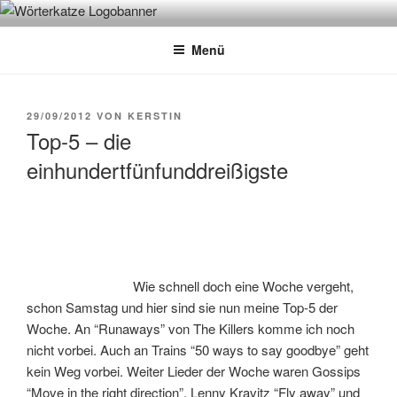
Zum
WÖRTERKATZE
Von Büchern erzählen
Inhalt
Menü
springen
VERÖFFENTLICHT
29/09/2012
VON
KERSTIN
AM
Top-5 – die
einhundertfünfunddreißigste
Wie schnell doch eine Woche vergeht,
schon Samstag und hier sind sie nun meine Top-5 der
Woche. An “Runaways” von The Killers komme ich noch
nicht vorbei. Auch an Trains “50 ways to say goodbye” geht
kein Weg vorbei. Weiter Lieder der Woche waren Gossips
“Move in the right direction”, Lenny Kravitz “Fly away” und