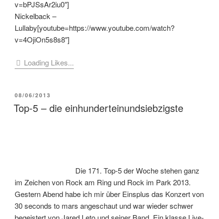
v=bPJSsAr2iu0″]
Nickelback –
Lullaby[youtube=https://www.youtube.com/watch?
v=4OjiOn5s8s8″]
Loading Likes...
VERÖFFENTLICHT
08/06/2013
AM
Top-5 – die einhunderteinundsiebzigste
Die 171. Top-5 der Woche stehen ganz
im Zeichen von Rock am Ring und Rock im Park 2013.
Gestern Abend habe ich mir über Einsplus das Konzert von
30 seconds to mars angeschaut und war wieder schwer
begeistert von Jared Leto und seiner Band. Ein klasse Live-