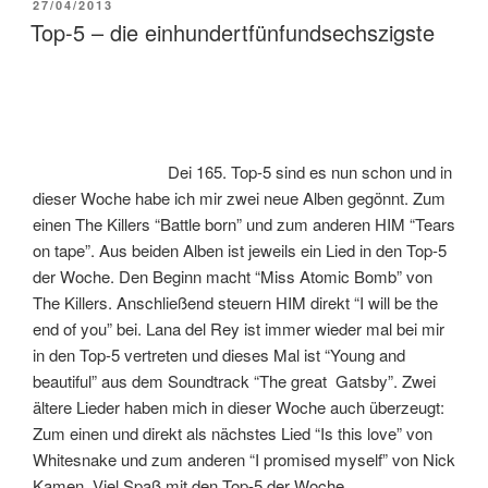
VERÖFFENTLICHT
27/04/2013
AM
Top-5 – die einhundertfünfundsechszigste
Dei 165. Top-5 sind es nun schon und in
dieser Woche habe ich mir zwei neue Alben gegönnt. Zum
einen The Killers “Battle born” und zum anderen HIM “Tears
on tape”. Aus beiden Alben ist jeweils ein Lied in den Top-5
der Woche. Den Beginn macht “Miss Atomic Bomb” von
The Killers. Anschließend steuern HIM direkt “I will be the
end of you” bei. Lana del Rey ist immer wieder mal bei mir
in den Top-5 vertreten und dieses Mal ist “Young and
beautiful” aus dem Soundtrack “The great Gatsby”. Zwei
ältere Lieder haben mich in dieser Woche auch überzeugt:
Zum einen und direkt als nächstes Lied “Is this love” von
Whitesnake und zum anderen “I promised myself” von Nick
Kamen. Viel Spaß mit den Top-5 der Woche.