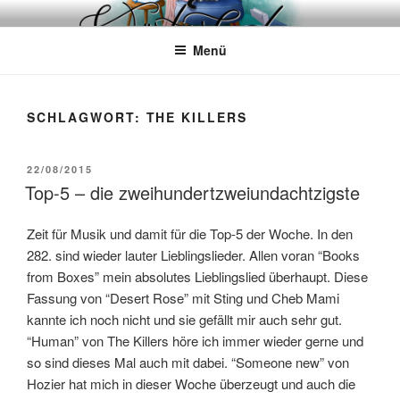
Zum
WÖRTERKATZE
Von Büchern erzählen
Inhalt
Menü
springen
SCHLAGWORT:
THE KILLERS
VERÖFFENTLICHT
22/08/2015
AM
Top-5 – die zweihundertzweiundachtzigste
Zeit für Musik und damit für die Top-5 der Woche. In den
282. sind wieder lauter Lieblingslieder. Allen voran “Books
from Boxes” mein absolutes Lieblingslied überhaupt. Diese
Fassung von “Desert Rose” mit Sting und Cheb Mami
kannte ich noch nicht und sie gefällt mir auch sehr gut.
“Human” von The Killers höre ich immer wieder gerne und
so sind dieses Mal auch mit dabei. “Someone new” von
Hozier hat mich in dieser Woche überzeugt und auch die