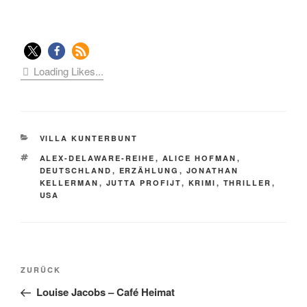
Loading Likes...
KATEGORIEN
VILLA KUNTERBUNT
SCHLAGWÖRTER
ALEX-DELAWARE-REIHE
,
ALICE HOFMAN
,
DEUTSCHLAND
,
ERZÄHLUNG
,
JONATHAN
KELLERMAN
,
JUTTA PROFIJT
,
KRIMI
,
THRILLER
,
USA
Beitragsnavigation
Vorheriger
ZURÜCK
Beitrag
Louise Jacobs – Café Heimat