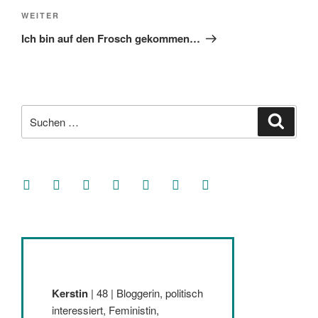
Nächster
WEITER
Beitrag
Ich bin auf den Frosch gekommen…
Suche
Suche
nach:
facebook
soundcloud
twitter
mastodon
instagram
threads
goodreads
Kerstin
| 48 | Bloggerin, politisch
interessiert, Feministin,