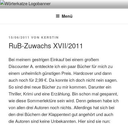
Zum
WÖRTERKATZE
Von Büchern erzählen
Inhalt
Menü
springen
VERÖFFENTLICHT
15/06/2011
VON
KERSTIN
AM
RuB-Zuwachs XVII/2011
Bei meinem gestrigen Einkauf bei einem großem
Discounter A. entdeckte ich ein paar Bücher für mich zu
einem unheimlich günstigen Preis. Hardcover und dann
auch noch für 2,99 €. Da konnte ich doch nicht nein sagen.
So sind drei neue Bücher zu mir kommen. Darunter ein
Thriller, Krimi und eine Erzählung. Bin schon mal gespannt,
wie diese Sommerlektüre sein wird. Denn gelesen habe ich
von allen drei Autoren noch nichts. Allerdings hat sich bei
den drei Büchern der Klappentext gut angehört und auch
die Autoren sind keine Unbekannten. Hier sind sie nun: