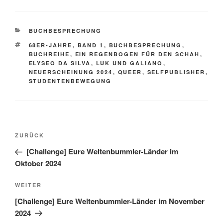
KATEGORIEN
BUCHBESPRECHUNG
SCHLAGWÖRTER
68ER-JAHRE
,
BAND 1
,
BUCHBESPRECHUNG
,
BUCHREIHE
,
EIN REGENBOGEN FÜR DEN SCHAH
,
ELYSEO DA SILVA
,
LUK UND GALIANO
,
NEUERSCHEINUNG 2024
,
QUEER
,
SELFPUBLISHER
,
STUDENTENBEWEGUNG
Beitragsnavigation
Vorheriger
ZURÜCK
Beitrag
[Challenge] Eure Weltenbummler-Länder im
Oktober 2024
Nächster
WEITER
Beitrag
[Challenge] Eure Weltenbummler-Länder im November
2024