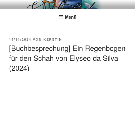
Zum
WÖRTERKATZE
Von Büchern erzählen
Inhalt
Menü
springen
VERÖFFENTLICHT
14/11/2024
VON
KERSTIN
AM
[Buchbesprechung] Ein Regenbogen
für den Schah von Elyseo da Silva
(2024)