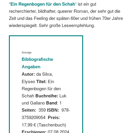
“
Ein Regenbogen für den Schah
“
ist ein gut
recherchierter, bildhafter, queerer Roman, der sehr gut die
Zeit und das Feeling der späten 60er und frühen 70er Jahre
wiederspiegelt. Sehr große Leseempfehlung.
Anzeige
Bibliografische
Angaben
da Silva,
Autor:
Elyseo
Titel:
Ein
Regenbogen für den
Schah
Buchreihe:
Luk
und Galiano
Band
: 1
359
:
978-
Seiten:
ISBN
3759209054
Preis:
17,99 € (Taschenbuch)
08.2024
Erschienen:
07.