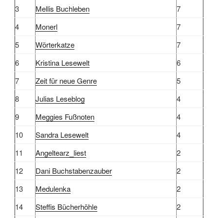
3
Mellis Buchleben
7
4
Monerl
7
5
Wörterkatze
7
6
Kristina Lesewelt
6
7
Zeit für neue Genre
5
8
Julias Leseblog
4
9
Meggies Fußnoten
4
10
Sandra Lesewelt
4
11
Angeltearz_liest
2
12
Dani Buchstabenzauber
2
13
Medulenka
2
14
Steffis Bücherhöhle
2