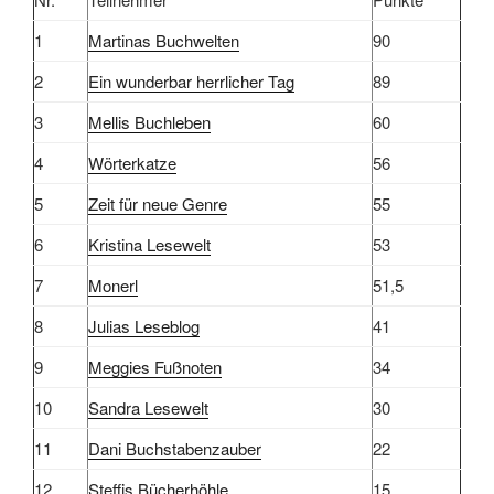
1
Martinas Buchwelten
90
2
Ein wunderbar herrlicher Tag
89
3
Mellis Buchleben
60
4
Wörterkatze
56
5
Zeit für neue Genre
55
6
Kristina Lesewelt
53
7
Monerl
51,5
8
Julias Leseblog
41
9
Meggies Fußnoten
34
10
Sandra Lesewelt
30
11
Dani Buchstabenzauber
22
12
Steffis Bücherhöhle
15