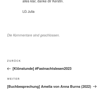
alles klar, danke dir Kerstin.
LG Julia
Die Kommentare sind geschlossen.
Beitragsnavigation
Vorheriger
ZURÜCK
Beitrag
[Klönstunde] #Fastnachtslesen2023
Nächster
WEITER
Beitrag
[Buchbesprechung] Amelia von Anna Burns (2022)