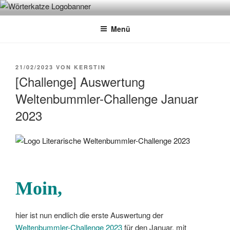
Zum
WÖRTERKATZE
Von Büchern erzählen
Inhalt
Menü
springen
VERÖFFENTLICHT
21/02/2023
VON
KERSTIN
AM
[Challenge] Auswertung
Weltenbummler-Challenge Januar
2023
Moin,
hier ist nun endlich die erste Auswertung der
Weltenbummler-Challenge 2023
für den Januar, mit