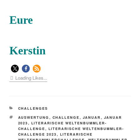
Eure
Kerstin
Loading Likes...
KATEGORIEN
CHALLENGES
SCHLAGWÖRTER
AUSWERTUNG
,
CHALLENGE
,
JANUAR
,
JANUAR
2023
,
LITERARISCHE WELTENBUMMLER-
CHALLENGE
,
LITERARISCHE WELTENBUMMLER-
CHALLENGE 2023
,
LITERARISCHE
WELTENBUMMLERCHALLENGE
,
WELTENBUMMLER-