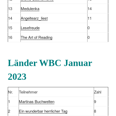
13
Medulenka
14
14
Angeltearz_liest
11
15
Lesefreude
0
16
The Art of Reading
0
Länder WBC Januar
2023
Nr.
Teilnehmer
Zahl
1
Martinas Buchwelten
9
2
Ein wunderbar herrlicher Tag
8