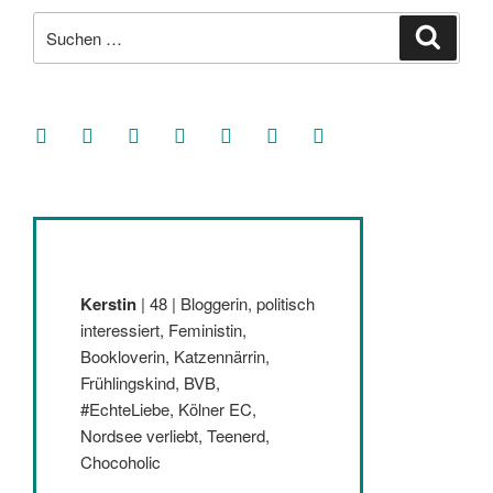
Suche
Suche
nach:
facebook
soundcloud
twitter
mastodon
instagram
threads
goodreads
Kerstin
| 48 | Bloggerin, politisch
interessiert, Feministin,
Bookloverin, Katzennärrin,
Frühlingskind, BVB,
#EchteLiebe, Kölner EC,
Nordsee verliebt, Teenerd,
Chocoholic