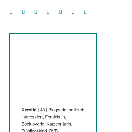
facebook
soundcloud
twitter
mastodon
instagram
threads
goodreads
Kerstin
| 48 | Bloggerin, politisch
interessiert, Feministin,
Bookloverin, Katzennärrin,
Frühlingskind, BVB,