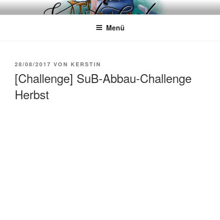
Zum
WÖRTERKATZE
Von Büchern erzählen
Inhalt
Menü
springen
VERÖFFENTLICHT
28/08/2017
VON
KERSTIN
AM
[Challenge] SuB-Abbau-Challenge
Herbst