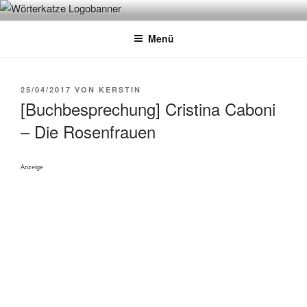
Zum
WÖRTERKATZE
Von Büchern erzählen
Inhalt
Menü
springen
VERÖFFENTLICHT
25/04/2017
VON
KERSTIN
AM
[Buchbesprechung] Cristina Caboni
– Die Rosenfrauen
Anzeige