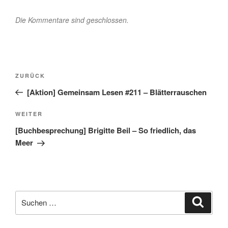
Die Kommentare sind geschlossen.
Beitragsnavigation
Vorheriger
ZURÜCK
Beitrag
[Aktion] Gemeinsam Lesen #211 – Blätterrauschen
Nächster
WEITER
Beitrag
[Buchbesprechung] Brigitte Beil – So friedlich, das
Meer
Suche
Suche
nach: