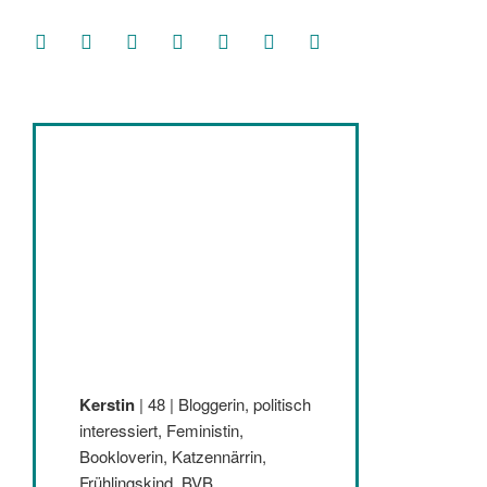
facebook
soundcloud
twitter
mastodon
instagram
threads
goodreads
Kerstin
| 48 | Bloggerin, politisch
interessiert, Feministin,
Bookloverin, Katzennärrin,
Frühlingskind, BVB,