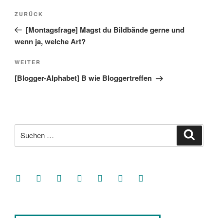
Beitragsnavigation
Vorheriger
ZURÜCK
Beitrag
[Montagsfrage] Magst du Bildbände gerne und
wenn ja, welche Art?
Nächster
WEITER
Beitrag
[Blogger-Alphabet] B wie Bloggertreffen
Suche
Suche
nach:
facebook
soundcloud
twitter
mastodon
instagram
threads
goodreads