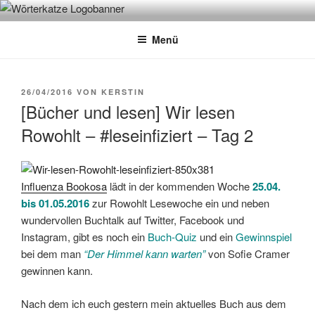
Zum
WÖRTERKATZE
Von Büchern erzählen
Inhalt
Menü
springen
VERÖFFENTLICHT
26/04/2016
VON
KERSTIN
AM
[Bücher und lesen] Wir lesen
Rowohlt – #leseinfiziert – Tag 2
Influenza Bookosa
lädt in der kommenden Woche
25.04.
bis 01.05.2016
zur Rowohlt Lesewoche ein und neben
wundervollen Buchtalk auf Twitter, Facebook und
Instagram, gibt es noch ein
Buch-Quiz
und ein
Gewinnspiel
bei dem man
“Der Himmel kann warten”
von Sofie Cramer
gewinnen kann.
Nach dem ich euch gestern mein aktuelles Buch aus dem