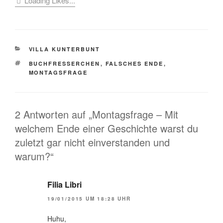
Loading Likes...
KATEGORIEN
VILLA KUNTERBUNT
SCHLAGWÖRTER
BUCHFRESSERCHEN
,
FALSCHES ENDE
,
MONTAGSFRAGE
2 Antworten auf „Montagsfrage – Mit
welchem Ende einer Geschichte warst du
zuletzt gar nicht einverstanden und
warum?“
Filia Libri
19/01/2015 UM 18:28 UHR
Huhu,