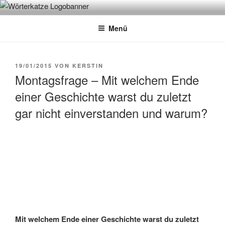
Zum
WÖRTERKATZE
Von Büchern erzählen
Inhalt
Menü
springen
VERÖFFENTLICHT
19/01/2015
VON
KERSTIN
AM
Montagsfrage – Mit welchem Ende
einer Geschichte warst du zuletzt
gar nicht einverstanden und warum?
Mit welchem Ende einer Geschichte warst du zuletzt