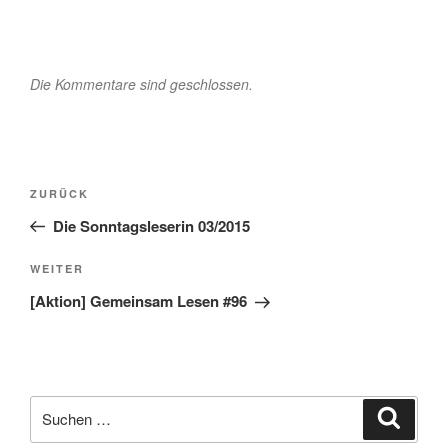
Die Kommentare sind geschlossen.
Beitragsnavigation
Vorheriger
ZURÜCK
Beitrag
Die Sonntagsleserin 03/2015
Nächster
WEITER
Beitrag
[Aktion] Gemeinsam Lesen #96
Suche
Suche
nach: