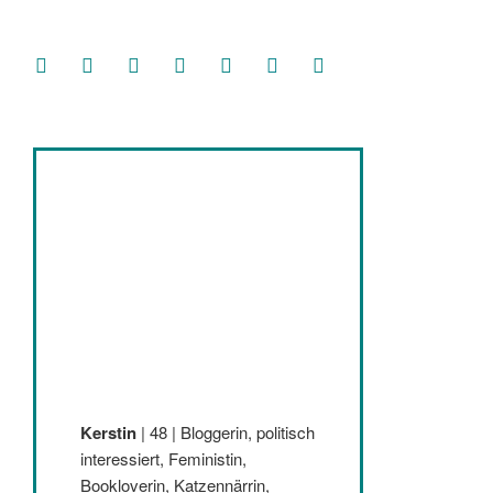
facebook
soundcloud
twitter
mastodon
instagram
threads
goodreads
Kerstin
| 48 | Bloggerin, politisch
interessiert, Feministin,
Bookloverin, Katzennärrin,