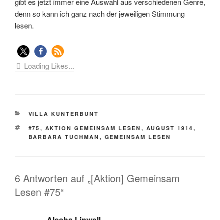
gibt es jetzt immer eine Auswahl aus verschiedenen Genre,
denn so kann ich ganz nach der jeweiligen Stimmung
lesen.
Loading Likes...
KATEGORIEN
VILLA KUNTERBUNT
SCHLAGWÖRTER
#75
,
AKTION GEMEINSAM LESEN
,
AUGUST 1914
,
BARBARA TUCHMAN
,
GEMEINSAM LESEN
6 Antworten auf „[Aktion] Gemeinsam
Lesen #75“
Alesha Linwell