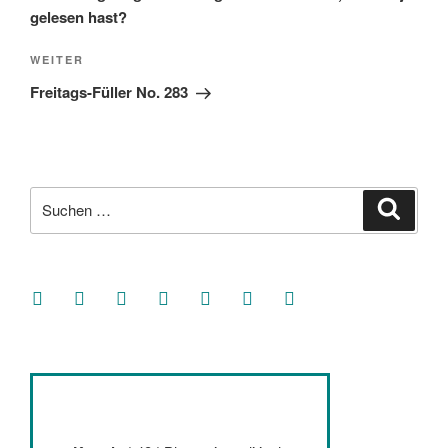
gelesen hast?
Nächster
WEITER
Beitrag
Freitags-Füller No. 283
Suche
Suche
nach:
facebook
soundcloud
twitter
mastodon
instagram
threads
goodreads