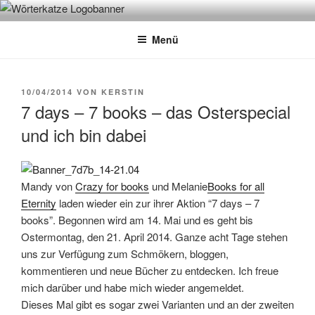
Zum
WÖRTERKATZE
Von Büchern erzählen
Inhalt
Menü
springen
VERÖFFENTLICHT
10/04/2014
VON
KERSTIN
AM
7 days – 7 books – das Osterspecial
und ich bin dabei
Mandy von
Crazy for books
und Melanie
Books for all
Eternity
laden wieder ein zur ihrer Aktion “7 days – 7
books”. Begonnen wird am 14. Mai und es geht bis
Ostermontag, den 21. April 2014. Ganze acht Tage stehen
uns zur Verfügung zum Schmökern, bloggen,
kommentieren und neue Bücher zu entdecken. Ich freue
mich darüber und habe mich wieder angemeldet.
Dieses Mal gibt es sogar zwei Varianten und an der zweiten