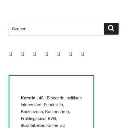
Suche
Suche
nach:
facebook
soundcloud
twitter
mastodon
instagram
threads
goodreads
Kerstin
| 48 | Bloggerin, politisch
interessiert, Feministin,
Bookloverin, Katzennärrin,
Frühlingskind, BVB,
#EchteLiebe, Kölner EC,