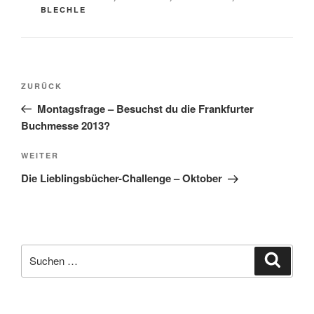
BLECHLE
Beitragsnavigation
Vorheriger
ZURÜCK
Beitrag
Montagsfrage – Besuchst du die Frankfurter
Buchmesse 2013?
Nächster
WEITER
Beitrag
Die Lieblingsbücher-Challenge – Oktober
Suche
Suche
nach: