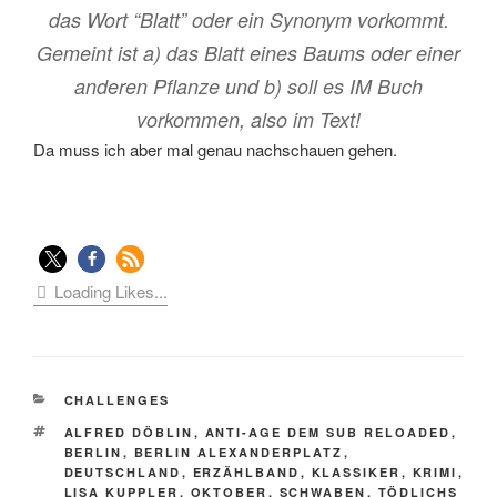
das Wort “Blatt” oder ein Synonym vorkommt.
Gemeint ist a) das Blatt eines Baums oder einer
anderen Pflanze und b) soll es IM Buch
vorkommen, also im Text!
Da muss ich aber mal genau nachschauen gehen.
Loading Likes...
KATEGORIEN
CHALLENGES
SCHLAGWÖRTER
ALFRED DÖBLIN
,
ANTI-AGE DEM SUB RELOADED
,
BERLIN
,
BERLIN ALEXANDERPLATZ
,
DEUTSCHLAND
,
ERZÄHLBAND
,
KLASSIKER
,
KRIMI
,
LISA KUPPLER
,
OKTOBER
,
SCHWABEN
,
TÖDLICHS