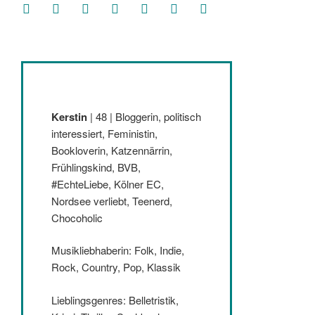
facebook
soundcloud
twitter
mastodon
instagram
threads
goodreads
Kerstin
| 48 | Bloggerin, politisch
interessiert, Feministin,
Bookloverin, Katzennärrin,
Frühlingskind, BVB,
#EchteLiebe, Kölner EC,
Nordsee verliebt, Teenerd,
Chocoholic
Musikliebhaberin: Folk, Indie,
Rock, Country, Pop, Klassik
Lieblingsgenres: Belletristik,