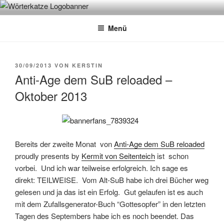
Zum
WÖRTERKATZE
Von Büchern erzählen
Inhalt
Menü
springen
VERÖFFENTLICHT
30/09/2013
VON
KERSTIN
AM
Anti-Age dem SuB reloaded –
Oktober 2013
Bereits der zweite Monat von
Anti-Age dem SuB reloaded
proudly presents by
Kermit von Seitenteich
ist schon
vorbei. Und ich war teilweise erfolgreich. Ich sage es
direkt: TEILWEISE. Vom Alt-SuB habe ich drei Bücher weg
gelesen und ja das ist ein Erfolg. Gut gelaufen ist es auch
mit dem Zufallsgenerator-Buch “Gottesopfer” in den letzten
Tagen des Septembers habe ich es noch beendet. Das