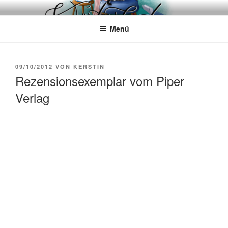
Zum
WÖRTERKATZE
Von Büchern erzählen
Inhalt
Menü
springen
VERÖFFENTLICHT
09/10/2012
VON
KERSTIN
AM
Rezensionsexemplar vom Piper
Verlag