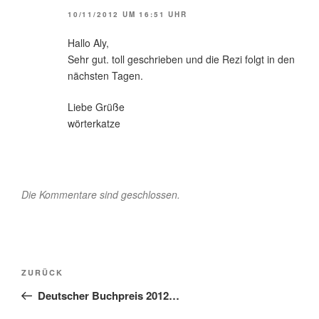
10/11/2012 UM 16:51 UHR
Hallo Aly,
Sehr gut. toll geschrieben und die Rezi folgt in den
nächsten Tagen.
Liebe Grüße
wörterkatze
Die Kommentare sind geschlossen.
Beitragsnavigation
Vorheriger
ZURÜCK
Beitrag
Deutscher Buchpreis 2012…