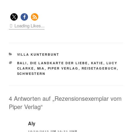
Loading Likes...
KATEGORIEN
VILLA KUNTERBUNT
SCHLAGWÖRTER
BALI
,
DIE LANDKARTE DER LIEBE
,
KATIE
,
LUCY
CLARKE
,
MIA
,
PIPER VERLAG
,
REISETAGEBUCH
,
SCHWESTERN
4 Antworten auf „Rezensionsexemplar vom
Piper Verlag“
Aly
10/10/2012 UM 10:21 UHR