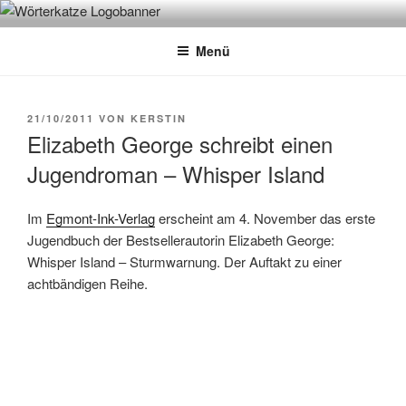
Zum
WÖRTERKATZE
Von Büchern erzählen
Inhalt
Menü
springen
VERÖFFENTLICHT
21/10/2011
VON
KERSTIN
AM
Elizabeth George schreibt einen
Jugendroman – Whisper Island
Im
Egmont-Ink-Verlag
erscheint am 4. November das erste
Jugendbuch der Bestsellerautorin Elizabeth George:
Whisper Island – Sturmwarnung. Der Auftakt zu einer
achtbändigen Reihe.