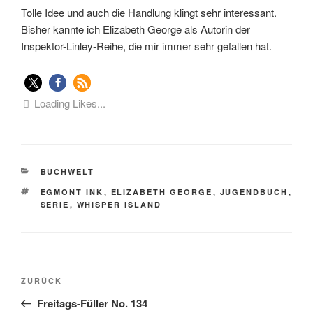
Tolle Idee und auch die Handlung klingt sehr interessant.
Bisher kannte ich Elizabeth George als Autorin der
Inspektor-Linley-Reihe, die mir immer sehr gefallen hat.
Loading Likes...
KATEGORIEN
BUCHWELT
SCHLAGWÖRTER
EGMONT INK
,
ELIZABETH GEORGE
,
JUGENDBUCH
,
SERIE
,
WHISPER ISLAND
Beitragsnavigation
Vorheriger
ZURÜCK
Beitrag
Freitags-Füller No. 134