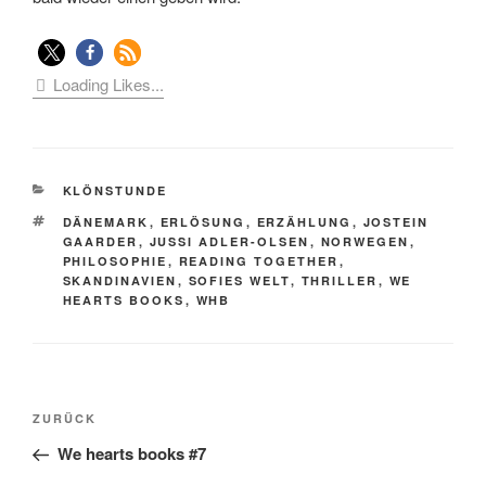
Loading Likes...
KATEGORIEN
KLÖNSTUNDE
SCHLAGWÖRTER
DÄNEMARK
,
ERLÖSUNG
,
ERZÄHLUNG
,
JOSTEIN
GAARDER
,
JUSSI ADLER-OLSEN
,
NORWEGEN
,
PHILOSOPHIE
,
READING TOGETHER
,
SKANDINAVIEN
,
SOFIES WELT
,
THRILLER
,
WE
HEARTS BOOKS
,
WHB
Beitragsnavigation
Vorheriger
ZURÜCK
Beitrag
We hearts books #7