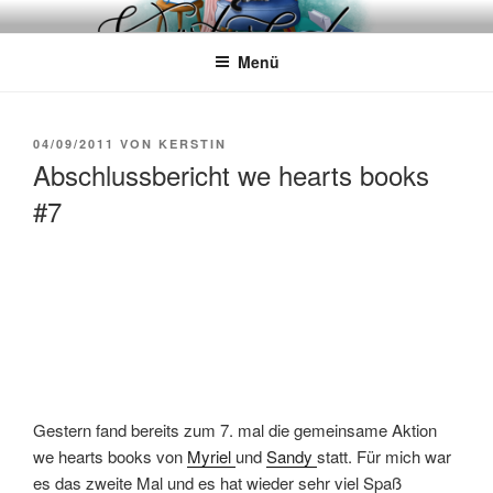
Zum
WÖRTERKATZE
Von Büchern erzählen
Inhalt
Menü
springen
VERÖFFENTLICHT
04/09/2011
VON
KERSTIN
AM
Abschlussbericht we hearts books
#7
Gestern fand bereits zum 7. mal die gemeinsame Aktion
we hearts books von
Myriel
und
Sandy
statt. Für mich war
es das zweite Mal und es hat wieder sehr viel Spaß