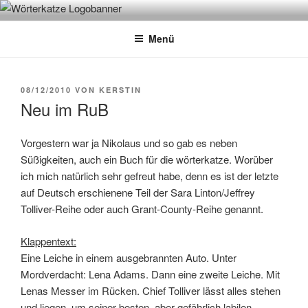
Zum
WÖRTERKATZE
Von Büchern erzählen
Inhalt
Menü
springen
VERÖFFENTLICHT
08/12/2010
VON
KERSTIN
AM
Neu im RuB
Vorgestern war ja Nikolaus und so gab es neben
Süßigkeiten, auch ein Buch für die wörterkatze. Worüber
ich mich natürlich sehr gefreut habe, denn es ist der letzte
auf Deutsch erschienene Teil der Sara Linton/Jeffrey
Tolliver-Reihe oder auch Grant-County-Reihe genannt.
Klappentext:
Eine Leiche in einem ausgebrannten Auto. Unter
Mordverdacht: Lena Adams. Dann eine zweite Leiche. Mit
Lenas Messer im Rücken. Chief Tolliver lässt alles stehen
und liegen, um seiner besten, aber gefährlich labilen