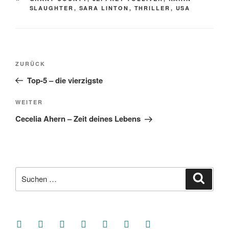
SLAUGHTER
,
SARA LINTON
,
THRILLER
,
USA
Beitragsnavigation
Vorheriger
ZURÜCK
Beitrag
Top-5 – die vierzigste
Nächster
WEITER
Beitrag
Cecelia Ahern – Zeit deines Lebens
Suche
Suche
nach:
facebook
soundcloud
twitter
mastodon
instagram
threads
goodreads