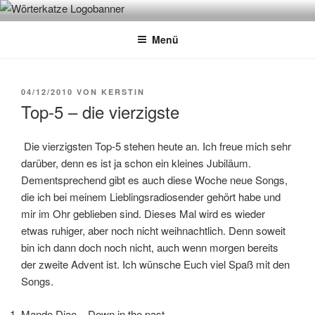
Zum
WÖRTERKATZE
Von Büchern erzählen
Inhalt
Menü
springen
VERÖFFENTLICHT
04/12/2010
VON
KERSTIN
AM
Top-5 – die vierzigste
Die vierzigsten Top-5 stehen heute an. Ich freue mich sehr
darüber, denn es ist ja schon ein kleines Jubiläum.
Dementsprechend gibt es auch diese Woche neue Songs,
die ich bei meinem Lieblingsradiosender gehört habe und
mir im Ohr geblieben sind. Dieses Mal wird es wieder
etwas ruhiger, aber noch nicht weihnachtlich. Denn soweit
bin ich dann doch noch nicht, auch wenn morgen bereits
der zweite Advent ist. Ich wünsche Euch viel Spaß mit den
Songs.
Mando Diao – Down in the past