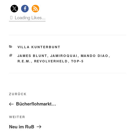
Loading Likes...
KATEGORIEN
VILLA KUNTERBUNT
SCHLAGWÖRTER
JAMES BLUNT
,
JAMIROQUAI
,
MANDO DIAO
,
R.E.M.
,
REVOLVERHELD
,
TOP-5
Beitragsnavigation
Vorheriger
ZURÜCK
Beitrag
Bücherflohmarkt…
Nächster
WEITER
Beitrag
Neu im RuB