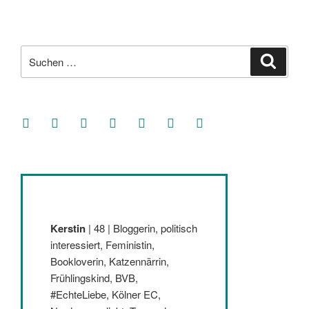
Suche
Suche
nach:
facebook
soundcloud
twitter
mastodon
instagram
threads
goodreads
Kerstin
| 48 | Bloggerin, politisch
interessiert, Feministin,
Bookloverin, Katzennärrin,
Frühlingskind, BVB,
#EchteLiebe, Kölner EC,